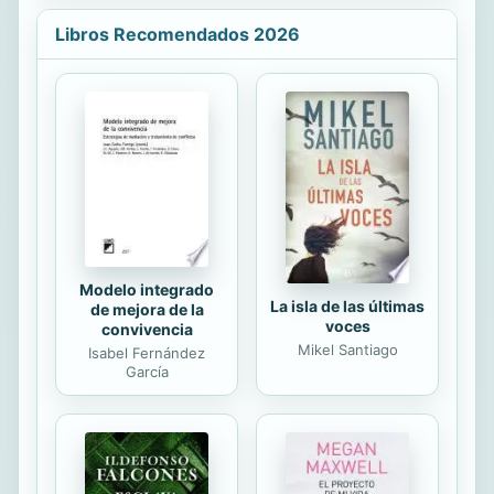
zacanecani lii guidxagayaalu ne
guieche la’dxi’lu’. Lúcani zadxe’lu ti
Libros Recomendados 2026
xilate naquite ne nayaahui. Antología
de cuento mexicano traducida a la
lengua Zapoteca del Istmo. Contiene
59 autores y más de 100 cuentos.
Los autores traducidos van desde
Julio Torri hasta Heriberto Yepez
pasando por Agustín...
Modelo integrado
La isla de las últimas
de mejora de la
voces
convivencia
Mikel Santiago
Isabel Fernández
García