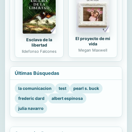
El proyecto de mi
Esclava de la
vida
libertad
Megan Maxwell
Ildefonso Falcones
Últimas Búsquedas
la comunicacion
test
pearl s. buck
frederic dard
albert espinosa
julia navarro