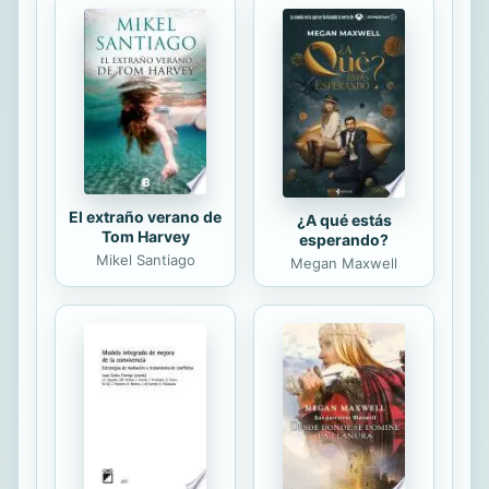
integración económica que la alejaba
de inmiscuirse en cuestiones de
aquella índole. Sin embargo, la
transformación de esta organización
en una unión de naturaleza política,
especialmente tras el Tratado de
Lisboa por el que se...
El extraño verano de
¿A qué estás
Tom Harvey
esperando?
Mikel Santiago
Megan Maxwell