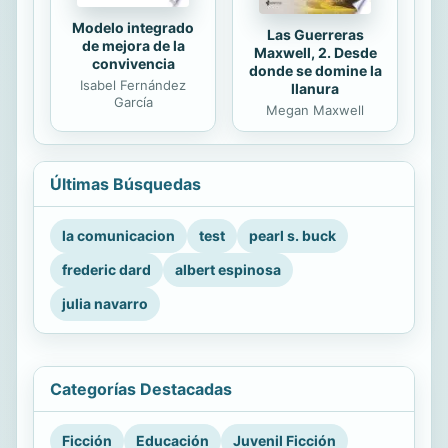
Modelo integrado
Las Guerreras
de mejora de la
Maxwell, 2. Desde
convivencia
donde se domine la
Isabel Fernández
llanura
García
Megan Maxwell
Últimas Búsquedas
la comunicacion
test
pearl s. buck
frederic dard
albert espinosa
julia navarro
Categorías Destacadas
Ficción
Educación
Juvenil Ficción