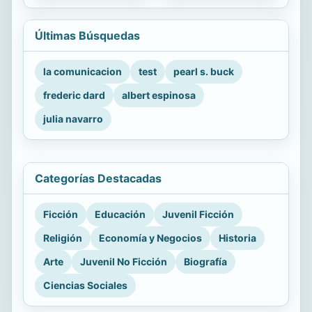
Últimas Búsquedas
la comunicacion
test
pearl s. buck
frederic dard
albert espinosa
julia navarro
Categorías Destacadas
Ficción
Educación
Juvenil Ficción
Religión
Economía y Negocios
Historia
Arte
Juvenil No Ficción
Biografía
Ciencias Sociales