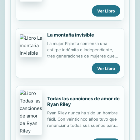
una propiedad a las afueras para
alejarse de la ciudad, tras la
Ver Libro
Pandemia. Entonces conoce a Alba y
su familia. Es cuando sus vidas dan
un giro inesperado. En la historia se
relatan, a través de la vida de Ana,
La montaña invisible
temas de actualidad. Tales como, la
La mujer Pajarita comienza una
violencia de género, maltrato animal,
estirpe indómita e independiente,
colectivos LGTBI, o el COVID, entre
tres generaciones de mujeres que
otros. Con una lectura amena y
lucharán por crearse una vida en su
coloquial, e historias que,
Ver Libro
querida Uruguay, una patria que
perfectamente, podrían darse en la
nutre sus almas a la vez que pone a
vida real.
prueba sus espíritus.
Todas las canciones de amor de
Ryan Riley
Ryan Riley nunca ha sido un hombre
fácil. Con veinticinco años tuvo que
renunciar a todos sus sueños para
hacerse cargo de la importante
empresa familiar. Jamás habla de