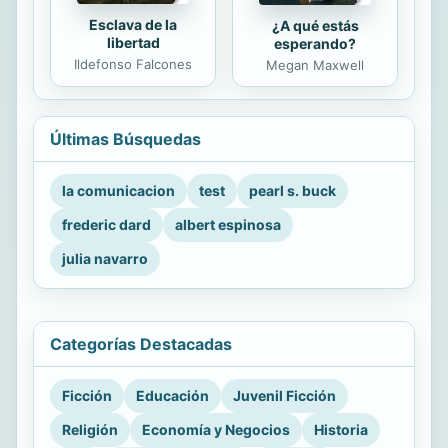
Esclava de la
¿A qué estás
libertad
esperando?
Ildefonso Falcones
Megan Maxwell
Últimas Búsquedas
la comunicacion
test
pearl s. buck
frederic dard
albert espinosa
julia navarro
Categorías Destacadas
Ficción
Educación
Juvenil Ficción
Religión
Economía y Negocios
Historia