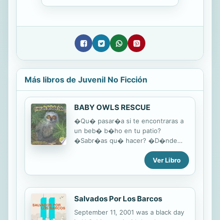
Más libros de Juvenil No Ficción
BABY OWLS RESCUE
�Qu� pasar�a si te encontraras a
un beb� b�ho en tu patio?
�Sabr�as qu� hacer? �D�nde
ir�as a pedir ayuda? �nete junto
Ver Libro
con Madie y Max mientras aprenden
una valiosa lecci�n sobre un
peque�o b�ho perdido en El
rescate del beb� b�ho. El par de
Salvados Por Los Barcos
hermanos s�lo quer�an jugar
beisbol. �Nunca esperaron
September 11, 2001 was a black day
encontrarse cara a cara con un