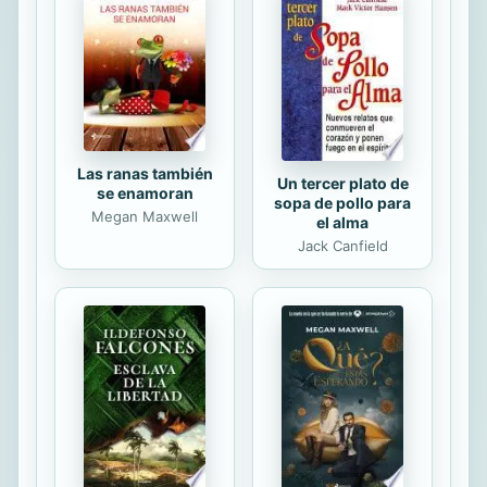
de su paso por la universidad y la
realización del Máster en Formación
del Profesorado de Educación
Secundaria Obligatoria y Bachillerato,
Formación...
Las ranas también
Un tercer plato de
se enamoran
sopa de pollo para
Megan Maxwell
el alma
Jack Canfield