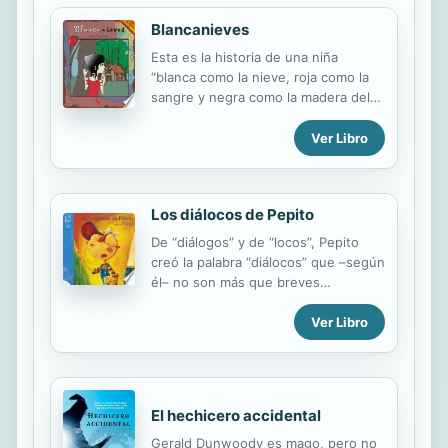
elegantes, encuentros secretos y
Blancanieves
reuniones sobrenaturales, donde
vampiros y brujos se mezclan con
Esta es la historia de una niña
sirenasy magos. Pero la nueva vida
“blanca como la nieve, roja como la
de Cordelia salta por los aires
sangre y negra como la madera del
cuando unos demonios arrasan
ébano”. Blancanieves es la princesa
Londres. Unos seres diabólicos que
más hermosa del reino, y su
Ver Libro
no se parecen en nada a...
madrastra, envidiosa, ha decidido
acabar con ella para arrebatarle dicho
título. Frente a ella, Blancanieves
Los diálocos de Pepito
contará con la ayuda de los siete
enanitos y su amado príncipe.
De “diálogos” y de “locos”, Pepito
creó la palabra “diálocos” que –según
él– no son más que breves
conversaciones disparatadas y muy
Ver Libro
cómicas que ha sostenido con
personajes de Villarrica, su ciudad.
Además, al final también te muestra
cómo crearlos. Otro libro de Pepito
donde no pararás de reír.
El hechicero accidental
Gerald Dunwoody es mago, pero no