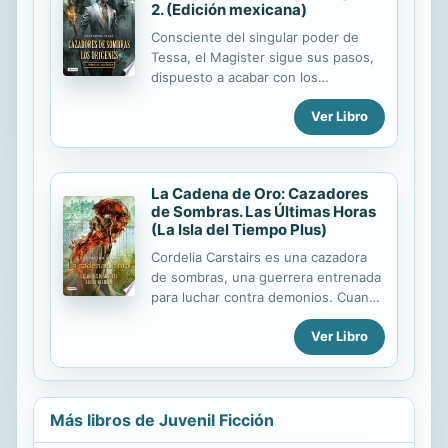
2. (Edición mexicana)
Consciente del singular poder de
Tessa, el Magister sigue sus pasos,
dispuesto a acabar con los
Cazadores de Sombras. Los culpa de
Ver Libro
una desgracia que destrozó su vida.
Tessa, junto al bello y
autodestructivo Will y el dulce y
devoto Jem, iniciará un viaje que los
La Cadena de Oro: Cazadores
llevará no solo a descubrir la terrible
de Sombras. Las Últimas Horas
tragedia de su enemigo, sino
(La Isla del Tiempo Plus)
también el secreto familiar que
esconde la verdadera identidad de la
Cordelia Carstairs es una cazadora
chica.
de sombras, una guerrera entrenada
para luchar contra demonios. Cuando
su padre es acusado de un crimen
Ver Libro
atroz, ella y su hermano viajan a
Londres para evitar la ruina de la
familia. Pronto, Cordelia se
reencontrará con sus amigos de
infancia, Jame y Lucie Herondale, y
Más libros de Juvenil Ficción
es arrastrada por su mundo de bailes