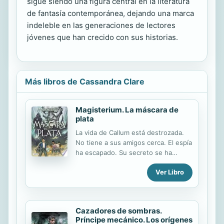
sigue siendo una figura central en la literatura
de fantasía contemporánea, dejando una marca
indeleble en las generaciones de lectores
jóvenes que han crecido con sus historias.
Más libros de Cassandra Clare
Magisterium. La máscara de
plata
La vida de Callum está destrozada.
No tiene a sus amigos cerca. El espía
ha escapado. Su secreto se ha
revelado. Tras las rejas, lejos de la
Ver Libro
magia, por lo que él es, por lo que
podría llegar ser. Una promesa de
libertad aparece... pero tendrá que
pagar por ella. ¿Se mantendrá fuerte
Cazadores de sombras.
y fiel a sus amigos y profesores?
Príncipe mecánico. Los orígenes