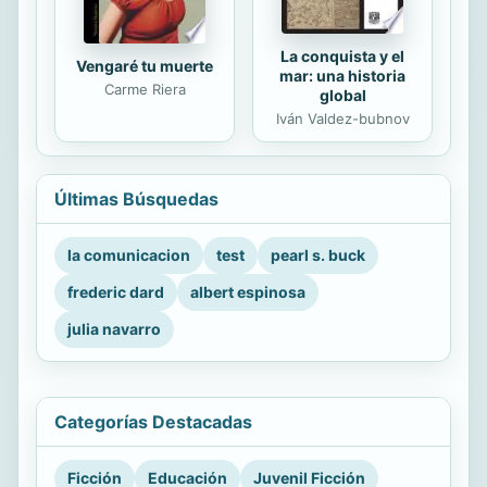
La conquista y el
Vengaré tu muerte
mar: una historia
Carme Riera
global
Iván Valdez-bubnov
Últimas Búsquedas
la comunicacion
test
pearl s. buck
frederic dard
albert espinosa
julia navarro
Categorías Destacadas
Ficción
Educación
Juvenil Ficción