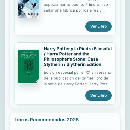
especialmente bueno. Primero hizo
saltar una fábrica por los aires y
luego perdió el empleo. Cabe incluso
la posibilidad de que no sea
Ver Libro
realmente un mago de tercer grado.
Por suerte, un amigo con influencia
le encuentra un puesto. Así que allá
va, a la corte del rey Lional en New
Harry Potter y la Piedra Filosofal
Ottosland, a ocupar el cargo de
/ Harry Potter and the
mago real. Sin embargo su ayudante,
Philosopher's Stone: Casa
una pájara encantadora con un
Slytherin / Slytherin Edition
pasado misterioso, parece dudar.
Edicion especial por el XX aniversario
Pero no queda otra opción: o New
de la publicacion del primer libro de
Ottosland, o nada.
la serie de Harry Potter: Harry Potter
y la piedra filosofal. Son cuatro libros
Ver Libro
que contienen cada uno el texto
integro mas material extra con
informacion sobre cada escuela:
historia, alumnos destacados, etc.,
en unas 30 paginas
Libros Recomendados 2026
aproximadamente. Es decir, el