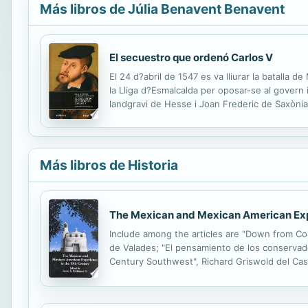
Más libros de Júlia Benavent Benavent
El secuestro que ordenó Carlos V
El 24 d?abril de 1547 es va lliurar la batalla 
la Lliga d?Esmalcalda per oposar-se al govern 
landgravi de Hesse i Joan Frederic de Saxònia
Acuña i viatgés amb ell durant el segrest, pe
Más libros de Historia
The Mexican and Mexican American Expe
Include among the articles are "Down from Colo
de Valades; "El pensamiento de los conservad
Century Southwest", Richard Griswold del Casti