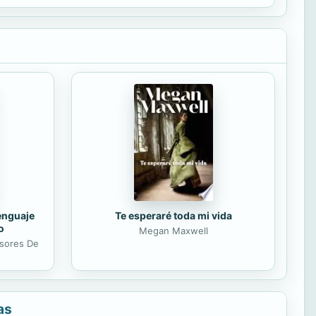
lenguaje
Te esperaré toda mi vida
o
Megan Maxwell
esores De
as