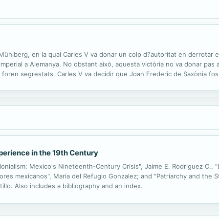
de Mühlberg, en la qual Carles V va donar un colp d?autoritat en derrota
imperial a Alemanya. No obstant això, aquesta victòria no va donar pas a 
 foren segrestats. Carles V va decidir que Joan Frederic de Saxònia fos
rò el landgravi de Hesse va quedar en mans de diversos...
rience in the 19th Century
nialism: Mexico's Nineteenth-Century Crisis", Jaime E. Rodriguez O., "Los
ores mexicanos", Maria del Refugio Gonzalez; and "Patriarchy and the 
llo. Also includes a bibliography and an index.