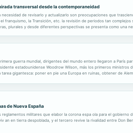
 mirada transversal desde la contemporaneidad
a necesidad de revisarlo y actualizarlo son preocupaciones que trascien
, el franquismo, la Transición, etc. la revisión de periodos tan complejos
duras, plurales y desde diferentes perspectivas se presenta como una n
municación e historia olvidada: una mirada transversal desde la contem
la primera guerra mundial, dirigentes del mundo entero llegaron a París p
residente estadounidense Woodrow Wilson, más los primeros ministros de
tarea gigantesca: poner en pie una Europa en ruinas, obtener de Alem
ción rusa y gestionar el inestable equilibrio de poderes tras la desapari
rnas de Nueva España
s reglamentos militares que elabor la corona espa ola para el gobierno de
v an en tierra despoblada, y el tercero revive la rivalidad entre Don Ber