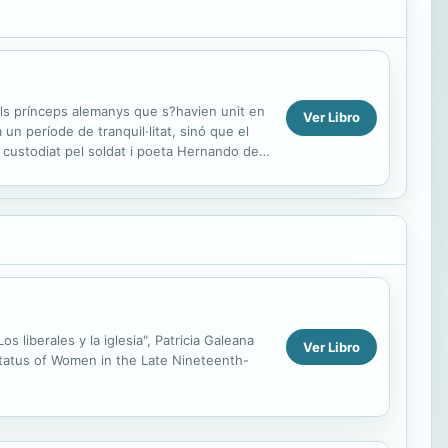
r els prínceps alemanys que s?havien unit en
Ver Libro
un període de tranquil·litat, sinó que el
 custodiat pel soldat i poeta Hernando de
 liberales y la iglesia", Patricia Galeana
Ver Libro
Status of Women in the Late Nineteenth-