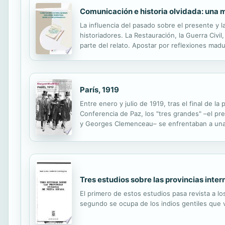
Comunicación e historia olvidada: una
La influencia del pasado sobre el presente y l
historiadores. La Restauración, la Guerra Civil
parte del relato. Apostar por reflexiones ma
sucedido en una o varias etapas concretas. Co
París, 1919
Entre enero y julio de 1919, tras el final de 
Conferencia de Paz, los "tres grandes" –el p
y Georges Clemenceau– se enfrentaban a una 
guerra, detener el avance de la reciente Revolu
Tres estudios sobre las provincias inte
El primero de estos estudios pasa revista a lo
segundo se ocupa de los indios gentiles que vi