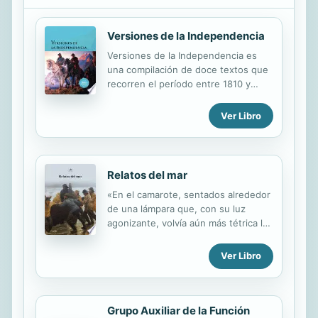
Versiones de la Independencia
Versiones de la Independencia es
una compilación de doce textos que
recorren el período entre 1810 y
1825, etapa en que nuestro país
rompe el yugo del dominio español y
Ver Libro
asienta las bases de su destino
como nación.
Relatos del mar
«En el camarote, sentados alrededor
de una lámpara que, con su luz
agonizante, volvía aún más tétrica la
oscuridad, todo el mundo tenía algún
naufragio o catástrofe que relatar.»
Ver Libro
Washington Irving, «La travesía» El
25 de diciembre de 1492 Cristóbal
Colón anotaba en su Diario que la
nao Santa María acababa de encallar
Grupo Auxiliar de la Función