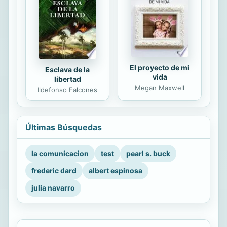
El proyecto de mi
Esclava de la
vida
libertad
Megan Maxwell
Ildefonso Falcones
Últimas Búsquedas
la comunicacion
test
pearl s. buck
frederic dard
albert espinosa
julia navarro