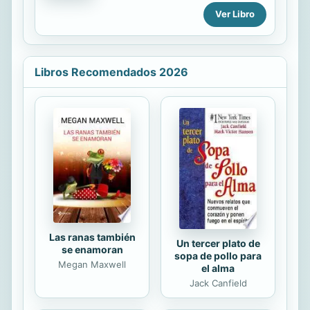
sus enseñanzas? Y sobre todo, ¿qué
predominaba en el pensamiento
Ver Libro
sabemos sobre el modo en que todo
moderno surgen nuevas preguntas.
ello ha ido evolucionando a lo largo
El recurso a la religión no ha muerto
de la historia? Esta es...
en el campo político, ha tomado
nueva fuerza: al mismo tiempo que
Libros Recomendados 2026
se nota una búsqueda de sentido del
mundo globalizado y dominado por el
capital, se observa una desafección
frente a las instituciones. Este libro,
fruto del seminario realizado en el
Centro de Investigaciones
Interdisciplinarias en Ciencias y
Humanidades de la unam en 1998,
plantea la...
Las ranas también
Un tercer plato de
se enamoran
sopa de pollo para
Megan Maxwell
el alma
Jack Canfield