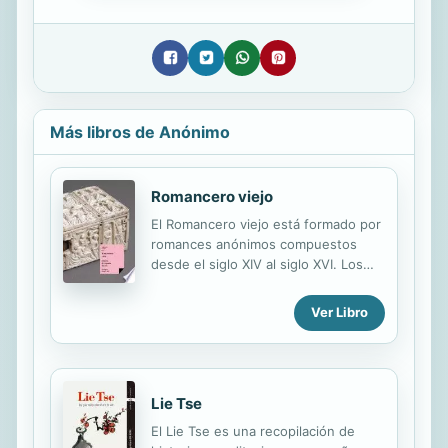
Más libros de Anónimo
Romancero viejo
El Romancero viejo está formado por
romances anónimos compuestos
desde el siglo XIV al siglo XVI. Los
primeros romances tienen su origen
en el cantar de gesta y cada uno de
Ver Libro
sus versos estaba dividido en dos
partes —o hemistiquios— por una
pausa —o cesura— con una sola rima
asonante. Como la fórmula del
Lie Tse
romance gustaba mucho al público,
los juglares empezaron a componer
El Lie Tse es una recopilación de
otros en los que daban noticias,