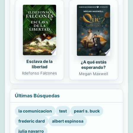
Esclava de la
¿A qué estás
libertad
esperando?
Ildefonso Falcones
Megan Maxwell
Últimas Búsquedas
la comunicacion
test
pearl s. buck
frederic dard
albert espinosa
julia navarro