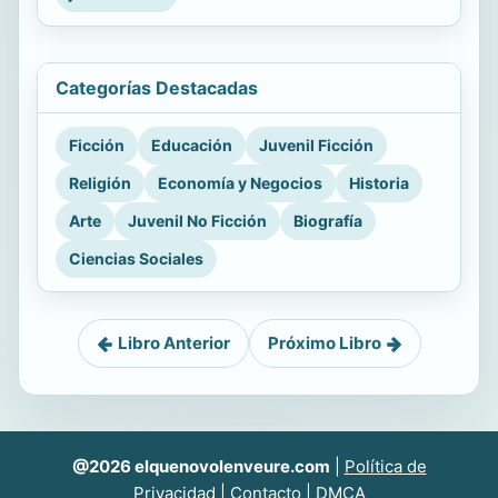
Categorías Destacadas
Ficción
Educación
Juvenil Ficción
Religión
Economía y Negocios
Historia
Arte
Juvenil No Ficción
Biografía
Ciencias Sociales
Libro Anterior
Próximo Libro
@2026 elquenovolenveure.com
|
Política de
Privacidad
|
Contacto
|
DMCA