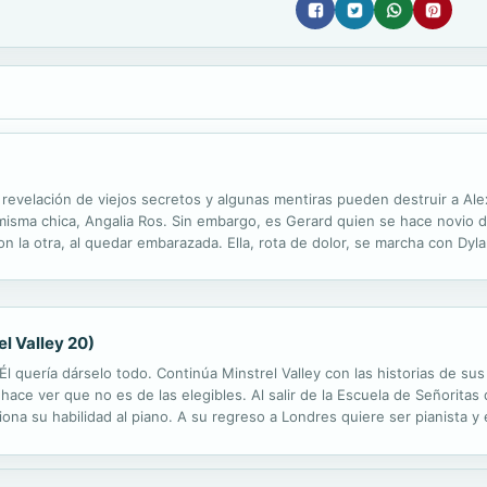
revelación de viejos secretos y algunas mentiras pueden destruir a Alex
isma chica, Angalia Ros. Sin embargo, es Gerard quien se hace novio de
la otra, al quedar embarazada. Ella, rota de dolor, se marcha con Dylan
es, ajenos a la historia de sus padres, se enamoren. Angalia Taylor,...
el Valley 20)
r. Él quería dárselo todo. Continúa Minstrel Valley con las historias de 
 hace ver que no es de las elegibles. Al salir de la Escuela de Señorit
iona su habilidad al piano. A su regreso a Londres quiere ser pianista 
e contraer matrimonio, sobre todo si es sin amor. Gordon...