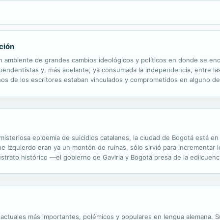
ción
un ambiente de grandes cambios ideológicos y políticos en donde se en
dependentistas y, más adelante, ya consumada la independencia, entre las
chos de los escritores estaban vinculados y comprometidos en alguno de
 escritura es un vehículo más para defender y propagar sus ideas. Así,...
steriosa epidemia de suicidios catalanes, la ciudad de Bogotá está en 
e Izquierdo eran ya un montón de ruinas, sólo sirvió para incrementar l
sustrato histórico —el gobierno de Gaviria y Bogotá presa de la edilcuenci
ad y ficción que permite subvertir el discurso oficial y...
actuales más importantes, polémicos y populares en lengua alemana. Su