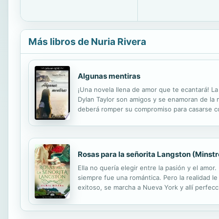
Más libros de Nuria Rivera
Algunas mentiras
¡Una novela llena de amor que te ecantará! La 
Dylan Taylor son amigos y se enamoran de la m
deberá romper su compromiso para casarse con 
años después la casualidad hace que dos jóven
Rosas para la señorita Langston (Minstr
Ella no quería elegir entre la pasión y el amo
siempre fue una romántica. Pero la realidad le
exitoso, se marcha a Nueva York y allí perfecc
compositor. Prefiere dedicarse a su música qu