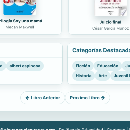
rilogía Soy una mamá
Juicio final
Megan Maxwell
César García Muñoz
Categorías Destacad
rd
albert espinosa
Ficción
Educación
Ju
Historia
Arte
Juvenil 
Libro Anterior
Próximo Libro
6 elquenovolenveure.com
|
Política de Privacidad
|
Contacto
|