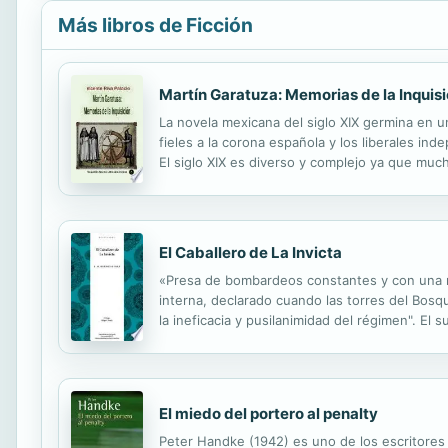
Más libros de Ficción
Martín Garatuza: Memorias de la Inquisi
La novela mexicana del siglo XIX germina en 
fieles a la corona española y los liberales in
El siglo XIX es diverso y complejo ya que mu
nivel político, militar o meramente social y la
El Caballero de La Invicta
«Presa de bombardeos constantes y con una mi
interna, declarado cuando las torres del Bosqu
la ineficacia y pusilanimidad del régimen". El 
como base para crear una amalgama entre realid
El miedo del portero al penalty
Peter Handke (1942) es uno de los escritores 