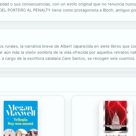
ledad o sus consecuencias, con un estilo original que no renuncia nunca
 DEL PORTERO AL PENALTY tiene como protagonista a Bloch, antiguo port
 la hostilidad de un mundo que no comprende, lo lleva finalmente al cri
os rurales, la narrativa breve de Albert (aparecida en siete libros que
 aún más la visión sombría de la vida ofrecida por aquellos retratos na
, a cargo de la escritora catalana Care Santos, se recogen seis cuentos