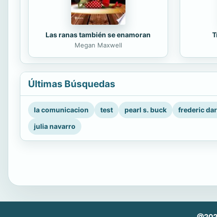
Las ranas también se enamoran
T
Megan Maxwell
Últimas Búsquedas
la comunicacion
test
pearl s. buck
frederic da
julia navarro
@202