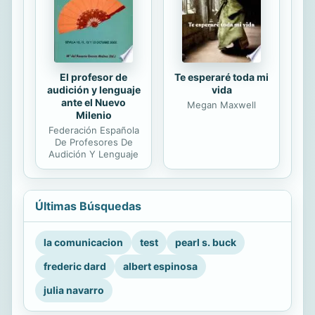
El profesor de
Te esperaré toda mi
audición y lenguaje
vida
ante el Nuevo
Megan Maxwell
Milenio
Federación Española
De Profesores De
Audición Y Lenguaje
Últimas Búsquedas
la comunicacion
test
pearl s. buck
frederic dard
albert espinosa
julia navarro