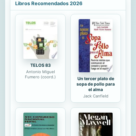
Libros Recomendados 2026
AMBICIOSA sobre la RAZA y la
IDENTIDAD.» The New York Times
Generación tras generación, la
comunidad negra del pueblo de
Mallard, en Luisiana, ha intentado
aclarar el tono de su piel
favoreciendo los matrimonios mixtos.
Las inseparables gemelas Desirée y
Stella Vignes, con su color níveo, sus
ojos castaños y su...
TELOS 83
Antonio Miguel
Fumero (coord.)
Un tercer plato de
sopa de pollo para
el alma
Jack Canfield