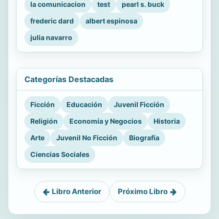
la comunicacion
test
pearl s. buck
frederic dard
albert espinosa
julia navarro
Categorías Destacadas
Ficción
Educación
Juvenil Ficción
Religión
Economía y Negocios
Historia
Arte
Juvenil No Ficción
Biografía
Ciencias Sociales
Libro Anterior
Próximo Libro