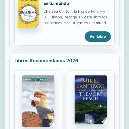
Es tu mundo
Chelsea Clinton, la hija de Hillary y
Bill Clinton, recoge en este libro los
problemas más urgentes del mundo
actual para hacérselos llegar a las
nuevas generaciones e impulsarles a
Ver Libro
actuar. INFÓRMATE ¿Cuáles son los
problemas de nuestro mundo? ¿Qué
consecuencias acarrea el cambio
climático? ¿Cómo se puede acabar
Libros Recomendados 2026
con la pobreza? ¿Cómo luchar contra
la desigualdad entre hombres y
mujeres? Con la ayuda de anécdotas,
fotografías y gráficos, Chelsea
Clinton te explica los mayores retos
del mundo moderno y te da
soluciones para que veas que tú
también puedes ayudar a cambiar
las...