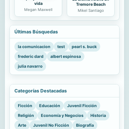
vida
Tremore Beach
Megan Maxwell
Mikel Santiago
Últimas Búsquedas
la comunicacion
test
pearl s. buck
frederic dard
albert espinosa
julia navarro
Categorías Destacadas
Ficción
Educación
Juvenil Ficción
Religión
Economía y Negocios
Historia
Arte
Juvenil No Ficción
Biografía