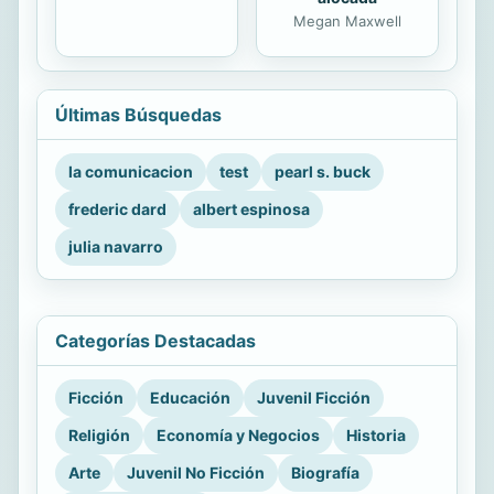
Megan Maxwell
Últimas Búsquedas
la comunicacion
test
pearl s. buck
frederic dard
albert espinosa
julia navarro
Categorías Destacadas
Ficción
Educación
Juvenil Ficción
Religión
Economía y Negocios
Historia
Arte
Juvenil No Ficción
Biografía