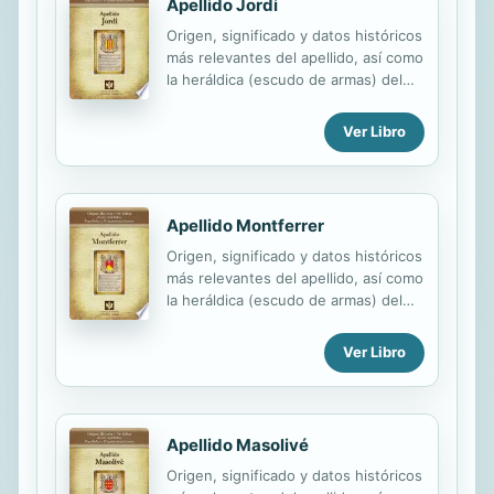
Apellido Jordi
Origen, significado y datos históricos
más relevantes del apellido, así como
la heráldica (escudo de armas) del
linaje. Para la documentación y
edición de todas nuestras láminas
Ver Libro
nos regimos por un estricto
protocolo cuya finalidad es la de
garantizar la veracidad y utilidad de la
información. Incluye descripción y
Apellido Montferrer
simbolismo de los principales
Origen, significado y datos históricos
esmaltes, metales y piezas
más relevantes del apellido, así como
heráldicas.
la heráldica (escudo de armas) del
linaje. Para la documentación y
edición de todas nuestras láminas
Ver Libro
nos regimos por un estricto
protocolo cuya finalidad es la de
garantizar la veracidad y utilidad de la
información. Incluye descripción y
Apellido Masolivé
simbolismo de los principales
Origen, significado y datos históricos
esmaltes, metales y piezas