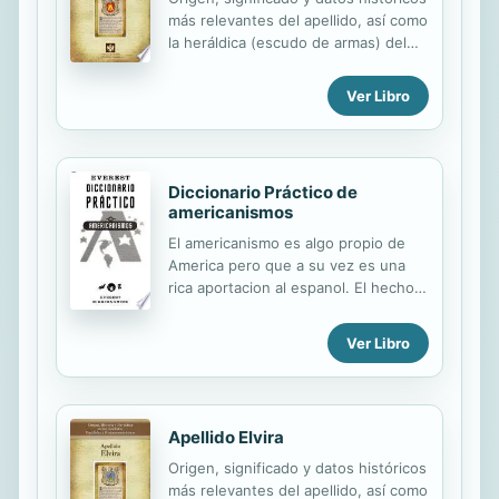
más relevantes del apellido, así como
la heráldica (escudo de armas) del
linaje. Para la documentación y
edición de todas nuestras láminas
Ver Libro
nos regimos por un estricto
protocolo cuya finalidad es la de
garantizar la veracidad y utilidad de la
información. Incluye descripción y
Diccionario Práctico de
simbolismo de los principales
americanismos
esmaltes, metales y piezas
heráldicas.
El americanismo es algo propio de
America pero que a su vez es una
rica aportacion al espanol. El hecho
de que la flora y la fauna sean
distintas a las espanolas, hace que el
Ver Libro
campo semantico de este diccionario
trate con extension la zoologia y la
botanica de las tierras americanas.Se
han evitado las acepciones propias
Apellido Elvira
del espanol, que se pueden
encontrar en cualquier diccionario
Origen, significado y datos históricos
lexicografico, y los gentilicios,
más relevantes del apellido, así como