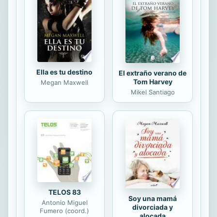
escritores como Unamuno, Pío
Baroja, Azorín, Juan Ramón Jiménez,
Ramón Pérez de...
Ella es tu destino
El extraño verano de
Tom Harvey
Megan Maxwell
Mikel Santiago
TELOS 83
Soy una mamá
Antonio Miguel
divorciada y
Fumero (coord.)
alocada