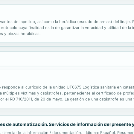
evantes del apellido, así como la heráldica (escudo de armas) del linaje
otocolo cuya finalidad es la de garantizar la veracidad y utilidad de la 
s y piezas heráldicas.
 responde al currículo de la unidad UF0675 Logística sanitaria en catá
a múltiples víctimas y catástrofes, perteneciente al certificado de profe
por el RD 710/2011, de 20 de mayo. La gestión de una catástrofe es una
tos adversos y de equipos multidisciplinares entrenados. La gran base
es de automatización. Servicios de información del presente y
a, ciencia de la información / documentación, , Idioma: Español, Resum