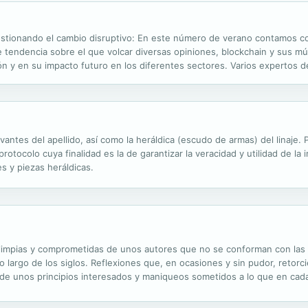
1
onando el cambio disruptivo: En este número de verano contamos con 
endencia sobre el que volcar diversas opiniones, blockchain y sus múlt
ón y en su impacto futuro en los diferentes sectores. Varios expertos d
kchain en la actualidad y cómo está cambiando, a veces de forma imperc
evantes del apellido, así como la heráldica (escudo de armas) del linaje
otocolo cuya finalidad es la de garantizar la veracidad y utilidad de la 
s y piezas heráldicas.
limpias y comprometidas de unos autores que no se conforman con las d
o largo de los siglos. Reflexiones que, en ocasiones y sin pudor, retor
a de unos principios interesados y maniqueos sometidos a lo que en cad
a te invitan a caminar junto a ellos por el sendero que tú elijas. Un ca