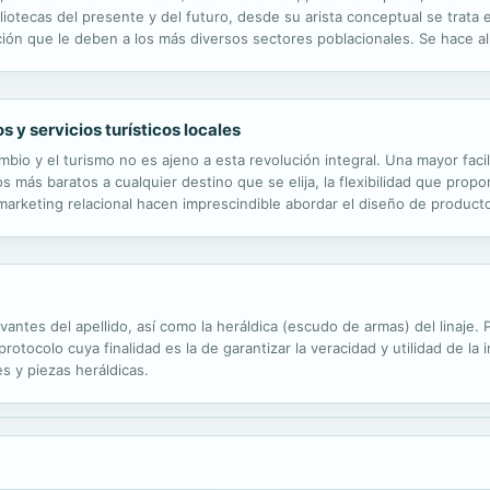
otecas del presente y del futuro, desde su arista conceptual se trata e
nción que le deben a los más diversos sectores poblacionales. Se hace al
ecesidades informativas y la expresión de este estudio en términos de r
y servicios turísticos locales
io y el turismo no es ajeno a esta revolución integral. Una mayor fac
s más baratos a cualquier destino que se elija, la flexibilidad que prop
 marketing relacional hacen imprescindible abordar el diseño de productos
autora ofrece un enfoque eminentemente práctico, analizando aspectos t
evantes del apellido, así como la heráldica (escudo de armas) del linaje
otocolo cuya finalidad es la de garantizar la veracidad y utilidad de la 
s y piezas heráldicas.