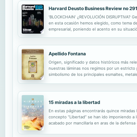
Harvard Deusto Business Review no 29
'BLOCKCHAIN' ¿REVOLUCIÓN DISRUPTIVA? Gesti
en esta ocasión hemos elegido, como tema de t
empresarial, poniendo el acento en su situaci
aspectos como cuál es el impacto real de bloc
Apellido Fontana
Origen, significado y datos históricos más rel
nuestras láminas nos regimos por un estricto pr
simbolismo de los principales esmaltes, metale
15 miradas a la libertad
En estas páginas encontrarás quince miradas 
concepto “Libertad” se han ido imponiendo a l
acabado por mancillarla en aras de la defens
Quince autores que, con una pasión arrebatador