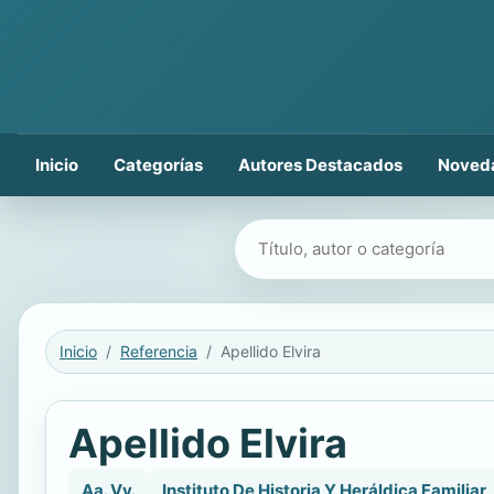
Inicio
Categorías
Autores Destacados
Noved
Buscar libros
Inicio
Referencia
Apellido Elvira
Apellido Elvira
Aa. Vv.
Instituto De Historia Y Heráldica Familiar