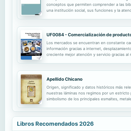
conceptos que permiten comprender a las bibli
una institución social, sus funciones y la ate
indirectamente vinculadas con el Estudio de N
UF0084 - Comercialización de productos 
Los mercados se encuentran en constante camb
información gracias a internet, desplazamiento
creciente mejor atención y servicio gracias al
importancia que requiere. En este manual la 
Apellido Chicano
Origen, significado y datos históricos más rel
nuestras láminas nos regimos por un estricto pr
simbolismo de los principales esmaltes, metale
Libros Recomendados 2026