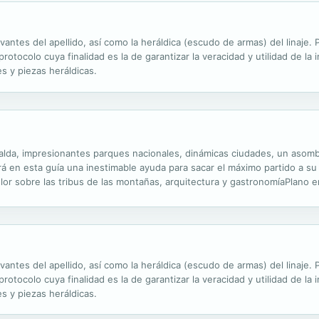
evantes del apellido, así como la heráldica (escudo de armas) del linaje
otocolo cuya finalidad es la de garantizar la veracidad y utilidad de la 
s y piezas heráldicas.
lda, impresionantes parques nacionales, dinámicas ciudades, un asombr
á en esta guía una inestimable ayuda para sacar el máximo partido a su v
color sobre las tribus de las montañas, arquitectura y gastronomíaPlano
 centro de Vietnam, costa central-meridional, Tierras Altas...
evantes del apellido, así como la heráldica (escudo de armas) del linaje
otocolo cuya finalidad es la de garantizar la veracidad y utilidad de la 
s y piezas heráldicas.