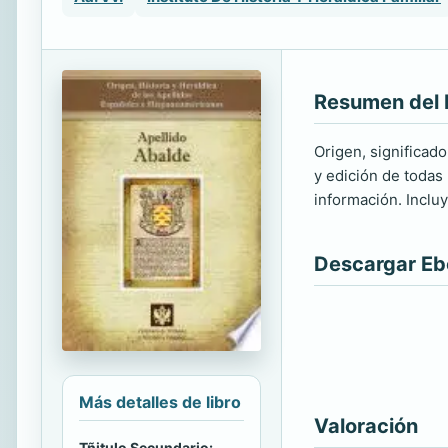
Resumen del 
Origen, significado
y edición de todas 
información. Inclu
Descargar E
Más detalles de libro
Valoración
Tñitulo Secundario: