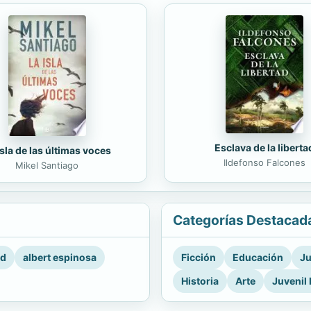
Esclava de la liberta
isla de las últimas voces
Ildefonso Falcones
Mikel Santiago
Categorías Destacad
rd
albert espinosa
Ficción
Educación
Ju
Historia
Arte
Juvenil 