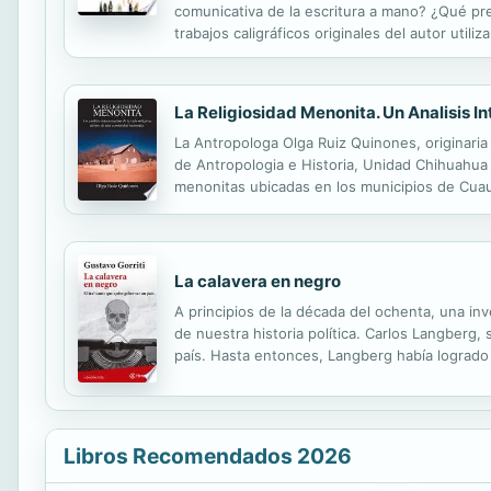
comunicativa de la escritura a mano? ¿Qué pre
trabajos caligráficos originales del autor util
equilibrio entre la teoría y la práctica, entre la
La Religiosidad Menonita. Un Analisis 
La Antropologa Olga Ruiz Quinones, originaria
de Antropologia e Historia, Unidad Chihuahua 
menonitas ubicadas en los municipios de Cuau
de Chihuahua, Mexico, durante los anos de 2004
La calavera en negro
A principios de la década del ochenta, una in
de nuestra historia política. Carlos Langberg,
país. Hasta entonces, Langberg había logrado i
aprista y con varios de los más altos funcion
Libros Recomendados 2026