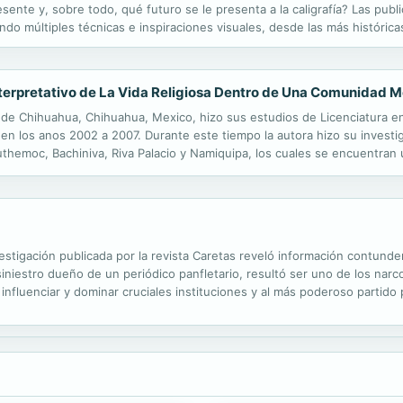
sente y, sobre todo, qué futuro se le presenta a la caligrafía? Las publ
izando múltiples técnicas e inspiraciones visuales, desde las más históri
 formalidad y la creatividad. Diego Navarro Bonilla, profesor titular...
Interpretativo de La Vida Religiosa Dentro de Una Comunidad M
 de Chihuahua, Chihuahua, Mexico, hizo sus estudios de Licenciatura en
en los anos 2002 a 2007. Durante este tiempo la autora hizo su investig
themoc, Bachiniva, Riva Palacio y Namiquipa, los cuales se encuentran 
 hasta el 2007, con el proposito de elaborar su tesis de licenciatura, 
vestigación publicada por la revista Caretas reveló información contun
 siniestro dueño de un periódico panfletario, resultó ser uno de los na
nfluenciar y dominar cruciales instituciones y al más poderoso partido 
arios del régimen de Morales Bermúdez lo convirtieron en una...