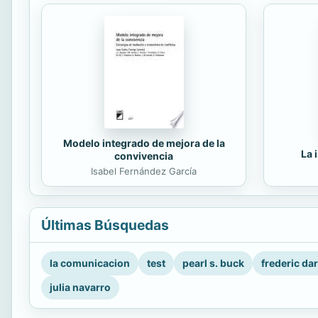
Modelo integrado de mejora de la
La 
convivencia
Isabel Fernández García
Últimas Búsquedas
la comunicacion
test
pearl s. buck
frederic da
julia navarro