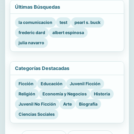
Últimas Búsquedas
la comunicacion
test
pearl s. buck
frederic dard
albert espinosa
julia navarro
Categorías Destacadas
Ficción
Educación
Juvenil Ficción
Religión
Economía y Negocios
Historia
Juvenil No Ficción
Arte
Biografía
Ciencias Sociales