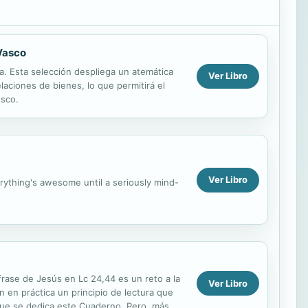
 Vasco
ia. Esta selección despliega un atemática
Ver Libro
relaciones de bienes, lo que permitirá el
esco.
Ver Libro
verything's awesome until a seriously mind-
frase de Jesús en Lc 24,44 es un reto a la
Ver Libro
n en práctica un principio de lectura que
la que se dedica este Cuaderno. Pero, más