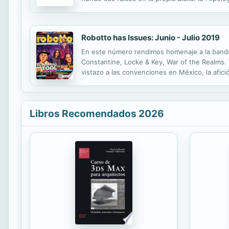
que citas de autores antiguos, ha parecido pre
Robotto has Issues: Junio - Julio 2019
En este número rendimos homenaje a la banda
Constantine, Locke & Key, War of the Realms. 
vistazo a las convenciones en México, la afici
Entrevista: Con Halcón 7 por el estreno de s
Libros Recomendados 2026