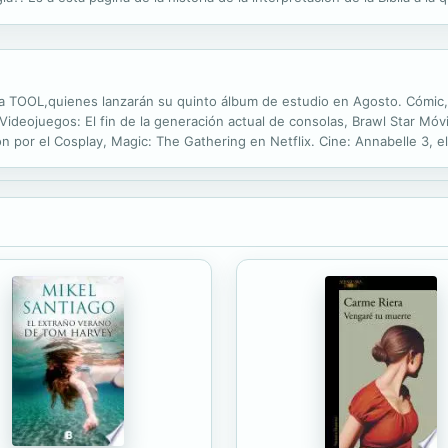
ferible ofrecer ocho imágenes entre las más significativas ...
 TOOL,quienes lanzarán su quinto álbum de estudio en Agosto. Cómic,
Videojuegos: El fin de la generación actual de consolas, Brawl Star Móv
ón por el Cosplay, Magic: The Gathering en Netflix. Cine: Annabelle 3, 
u nuevo vídeo musical "Mago Negro". Música: La banda Volter desde Méri