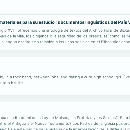
 : materiales para su estudio ; documentos lingüísticos del País
iglo XVIII, ofrecemos una antología de textos del Archivo Foral de Bizka
lojes de la villa, los cirujanos o la seguridad de los presos, así como las 
la lengua escrita sino también a los usos sociales en el Bilbao diecioch
s old, in a rock band, between jobs, and dating a cute high school girl. E
ters his life.
aba escrito de mí en la Ley de Moisés, los Profetas y los Salmos?. Esta 
ntre el Antiguo y el Nuevo Testamento? Los Padres de la Iglesia pusiero
ogía?. Es a esta página de la historia de la interpretación de la Biblia a 