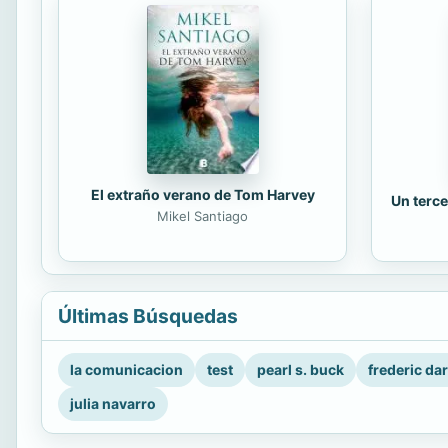
El extraño verano de Tom Harvey
Un terce
Mikel Santiago
Últimas Búsquedas
la comunicacion
test
pearl s. buck
frederic da
julia navarro