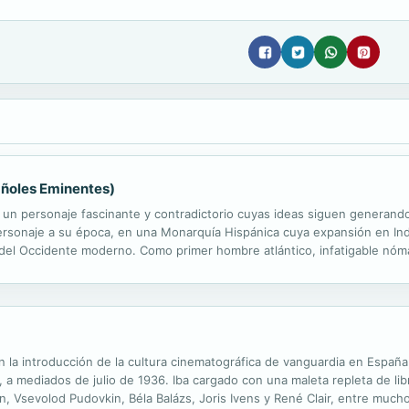
añoles Eminentes)
 un personaje fascinante y contradictorio cuyas ideas siguen generand
personaje a su época, en una Monarquía Hispánica cuya expansión en I
s del Occidente moderno. Como primer hombre atlántico, infatigable nó
crear nexos de comunicación y poder, Bartolomé de las Casas protagoni
 en la introducción de la cultura cinematográfica de vanguardia en Españ
, a mediados de julio de 1936. Iba cargado con una maleta repleta de li
 Vsevolod Pudovkin, Béla Balázs, Joris Ivens y René Clair, entre muchos