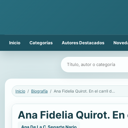
Inicio
Categorías
Autores Destacados
Noved
Buscar libros
Inicio
Biografía
Ana Fidelia Quirot. En el carril de la vida
Ana Fidelia Quirot. En e
Ana De La C. Segarte Nario