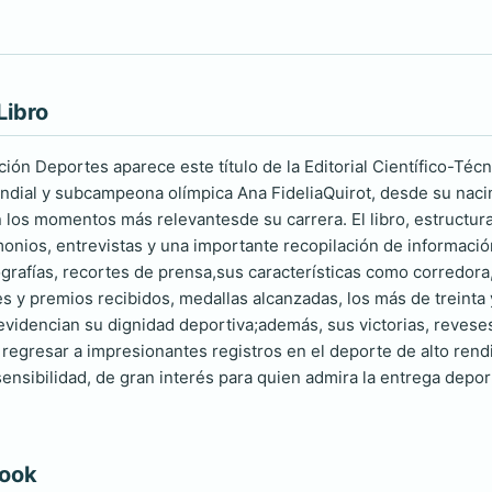
Libro
ión Deportes aparece este título de la Editorial Científico-Técn
ial y subcampeona olímpica Ana FideliaQuirot, desde su nacim
n los momentos más relevantesde su carrera. El libro, estructura
onios, entrevistas y una importante recopilación de informació
grafías, recortes de prensa,sus características como corredora
nes y premios recibidos, medallas alcanzadas, los más de treint
videncian su dignidad deportiva;además, sus victorias, revese
 regresar a impresionantes registros en el deporte de alto rend
nsibilidad, de gran interés para quien admira la entrega deport
book