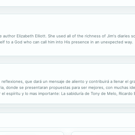
 de decir adiós al presente luminoso que tanto les había costado...
e author Elizabeth Elliott. She used all of the richness of Jim's diaries
elf to a God who can call him into His presence in an unexpected way.
eflexiones, que dará un mensaje de aliento y contribuirá a llenar el gra
iaria, donde se presentaran propuestas para ser mejores, con muchas id
el espíritu y lo mas importante: La sabiduría de Tony de Melo, Ricardo
es de felicidad, como nos dice Jorge Luis Borges en este pensamiento q