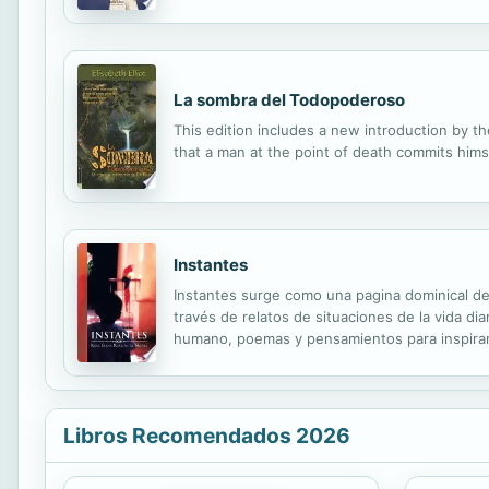
Broca con el presentimiento de que le acababa
La sombra del Todopoderoso
This edition includes a new introduction by th
that a man at the point of death commits hims
Instantes
Instantes surge como una pagina dominical de r
través de relatos de situaciones de la vida d
humano, poemas y pensamientos para inspirar 
más. Mi anhelo es pues que aquilates instant
Libros Recomendados 2026