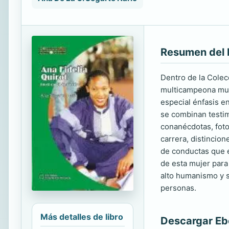
Resumen del 
Dentro de la Colecc
multicampeona mund
especial énfasis e
se combinan testim
conanécdotas, foto
carrera, distincio
de conductas que e
de esta mujer para
alto humanismo y se
personas.
Más detalles de libro
Descargar E