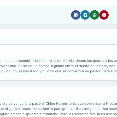
 Jara es un resquicio de la comarca de Mérida, donde los gestos y los 
vinciano. Fruto de un enlace ilegítimo entre el dueño de la finca, don
o, lobuno, asilvestrado y huidizo que se convertirá en pastor. Será a t
ivir entre animales, se mueve en la noche como una alimaña y espía las
pero ¿les vencería la pasión? Chloe Harper tenía que convencer a Nicol
e eligiera el resort de su familia para grabar allí su programa. Una noc
nguno estaba dispuesto a renunciar. Pero los secretos familiares amen