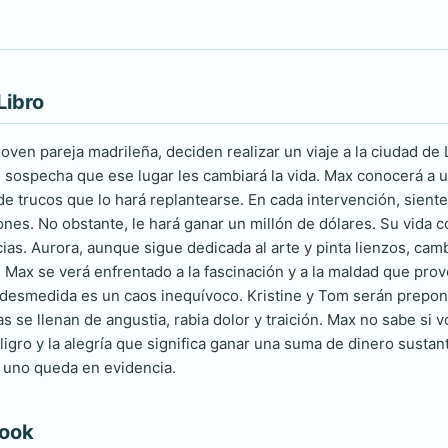
Libro
joven pareja madrileña, deciden realizar un viaje a la ciudad d
 sospecha que ese lugar les cambiará la vida. Max conocerá a u
de trucos que lo hará replantearse. En cada intervención, siente
nes. No obstante, le hará ganar un millón de dólares. Su vida 
ias. Aurora, aunque sigue dedicada al arte y pinta lienzos, camb
 Max se verá enfrentado a la fascinación y a la maldad que pr
desmedida es un caos inequívoco. Kristine y Tom serán prepond
as se llenan de angustia, rabia dolor y traición. Max no sabe si
igro y la alegría que significa ganar una suma de dinero sustant
 uno queda en evidencia.
book