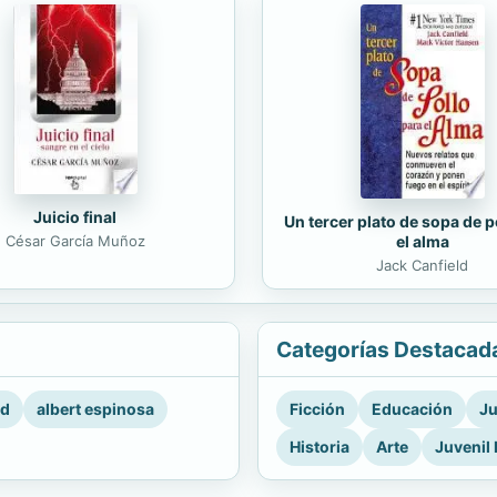
Juicio final
Un tercer plato de sopa de p
César García Muñoz
el alma
Jack Canfield
Categorías Destacad
rd
albert espinosa
Ficción
Educación
Ju
Historia
Arte
Juvenil 