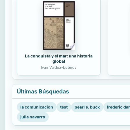
La conquista y el mar: una historia
global
Iván Valdez-bubnov
Últimas Búsquedas
la comunicacion
test
pearl s. buck
frederic da
julia navarro