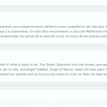
muestran una compenetración perfecta como compañeros de vida que c
l bar y la sobremesa. En este libro encontramos a una Leni Riefenstal c
escansa bajo las parras de la casa de Lorca, los ecos de las poetas suici
e estar motivado con el afán único de dejar pasmado al lector. El...
shell of what it used to be. The Great Cataclysm tore the human race 
as yet to ride. Archangel Tzadkiel, Angel of Mercy, takes the task upon
eacherous species and as his journey nears its end, he fears he may ne
The Eminent Protectorate, hope wanes even further. A mere scullery maid,