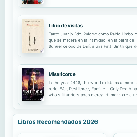
realidad que podía distanciarlos.
Libro de visitas
Tanto Juanjo Fdz. Palomo como Pablo Limbo 
que se macera en la intimidad, en la barra de
Buñuel celoso de Dalí, a una Patti Smith que d
Ningún encuentro es monótono pues todo parec
Misericorde
In the year 2446, the world exists as a mere 
rode. War, Pestilence, Famine... Only Death h
who still understands mercy. Humans are a tr
by soldiers of the ruling tyrannical faction, 
Libros Recomendados 2026