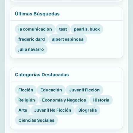
Últimas Búsquedas
la comunicacion
test
pearl s. buck
frederic dard
albert espinosa
julia navarro
Categorías Destacadas
Ficción
Educación
Juvenil Ficción
Religión
Economía y Negocios
Historia
Arte
Juvenil No Ficción
Biografía
Ciencias Sociales