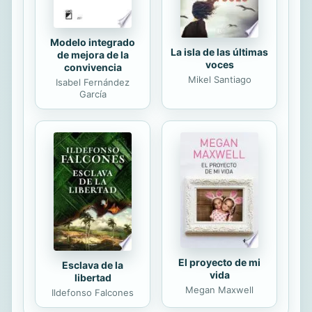
Modelo integrado
La isla de las últimas
de mejora de la
voces
convivencia
Mikel Santiago
Isabel Fernández
García
El proyecto de mi
Esclava de la
vida
libertad
Megan Maxwell
Ildefonso Falcones