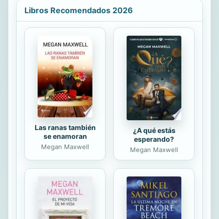
espacio urbano a través de la lírico
Libros Recomendados 2026
contemporánea en sentido amplio.
Así, se estudian los poemas que
definen las campañas militares de
comienzos del siglo XX en esta
ciudad, o la presencia e importancia
de las revistas literarias, las
antologías con este espacio urbano
como protagonista y las...
Las ranas también
¿A qué estás
se enamoran
esperando?
Megan Maxwell
Megan Maxwell