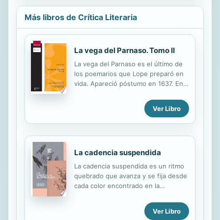
Más libros de Crítica Literaria
La vega del Parnaso. Tomo II
La vega del Parnaso es el último de
los poemarios que Lope preparó en
vida. Apareció póstumo en 1637. En
él se reúnen algunos de los versos
más personales y directos del poeta,
Ver Libro
junto a elogios cortesanos y ocho
excelentes comedias de la última
época. En este primer tomo
destacan El siglo de oro, la égloga
La cadencia suspendida
Eliso, en la muerte de fray Hortensio
Félix Paravicino, o Las bizarrías de
La cadencia suspendida es un ritmo
Belisa.
quebrado que avanza y se fija desde
cada color encontrado en la
naturaleza y en la arquitectura de la
ciudad de Turín como melodía para
Ver Libro
darle forma rítmica a los espacios de