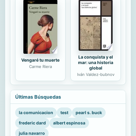
La conquista y el
Vengaré tu muerte
mar: una historia
Carme Riera
global
Iván Valdez-bubnov
Últimas Búsquedas
la comunicacion
test
pearl s. buck
frederic dard
albert espinosa
julia navarro