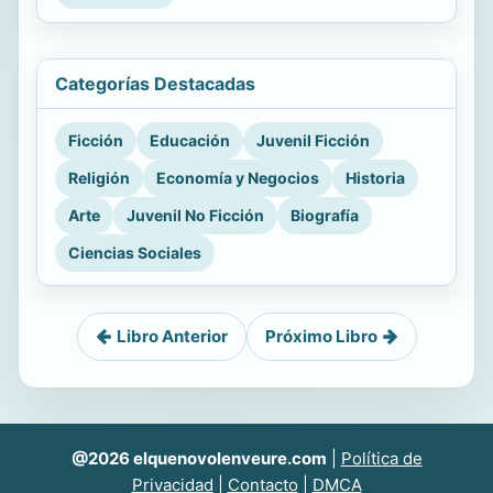
Categorías Destacadas
Ficción
Educación
Juvenil Ficción
Religión
Economía y Negocios
Historia
Arte
Juvenil No Ficción
Biografía
Ciencias Sociales
Libro Anterior
Próximo Libro
@2026 elquenovolenveure.com
|
Política de
Privacidad
|
Contacto
|
DMCA