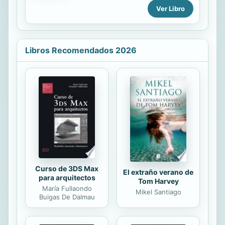
Ver Libro
when he was taken to the hospital
leyendas, máquinas voladoras y otras
and everything changed.
realidades. Todo ello bajo el
pensamiento positivo de que
cualquier cosa es posible,...
Libros Recomendados 2026
Curso de 3DS Max
El extraño verano de
para arquitectos
Tom Harvey
María Fullaondo
Mikel Santiago
Buigas De Dalmau