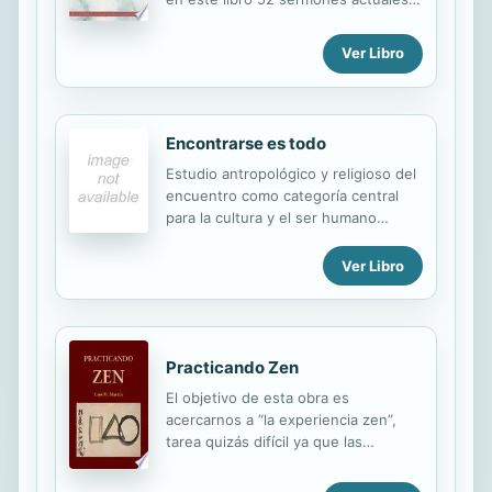
para el a�o. El prop�sito
fundamental de su publicaci�n es
Ver Libro
ayudar al predicador en su
importante ministerio de llevar
eficazmente el evangelio al ser
humano que vive en plena era de la
Encontrarse es todo
globalizaci�n y servir de referencia
Estudio antropológico y religioso del
e inspiraci�n a la hora de crear
encuentro como categoría central
nuevas homil�as que integren el
para la cultura y el ser humano
mensaje de la Iglesia en la sociedad
actuales.
actual.
Ver Libro
Practicando Zen
El objetivo de esta obra es
acercarnos a “la experiencia zen”,
tarea quizás difícil ya que las
palabras son incapaces de expresar
su significado y hasta nos pueden