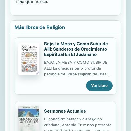
más que nunca.
Más libros de Religión
Bajo La Mesa y Como Subir de
Alli: Senderos de Crecimiento
Espiritual En El Judaismo
BAJO LA MESA Y COMO SUBIR DE
ALLI La graciosa pero profunda
parabola del Rebe Najman de Breslov
sobre principe que penso que era un
Ver Libro
pavo sirve de marco para este
manual y guia de ensenanzas faciles
de aplicar sobre como desarrollar el
yo superior, incluyendo el
pensamiento positivo, el logro de los
Sermones Actuales
objetivos, la meditacion, la dieta, el
El conocido pastor y cient�fico
ejercicio, etc.
cristiano, Antonio Cruz nos presenta
en este libro 52 sermones actuales