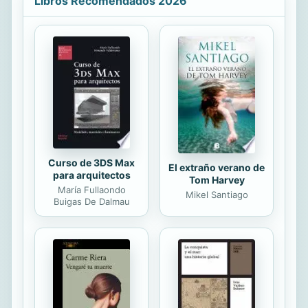
Libros Recomendados 2026
ningún problema o contratiempo.
Tener deudas genera estrés,
preocupación y desconcierto. Esta
situación se convierte en una
pesadilla ya que cada cierto tiempo
necesitaremos de una suma adicional
de dinero para cubrir los gastos que
hemos adquirido sin planificación
previa. Pero si te...
Curso de 3DS Max
El extraño verano de
para arquitectos
Tom Harvey
María Fullaondo
Mikel Santiago
Buigas De Dalmau