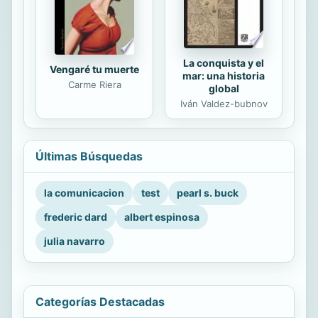
La conquista y el
Vengaré tu muerte
mar: una historia
Carme Riera
global
Iván Valdez-bubnov
Últimas Búsquedas
la comunicacion
test
pearl s. buck
frederic dard
albert espinosa
julia navarro
Categorías Destacadas