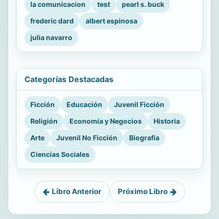
la comunicacion
test
pearl s. buck
frederic dard
albert espinosa
julia navarro
Categorías Destacadas
Ficción
Educación
Juvenil Ficción
Religión
Economía y Negocios
Historia
Arte
Juvenil No Ficción
Biografía
Ciencias Sociales
Libro Anterior
Próximo Libro