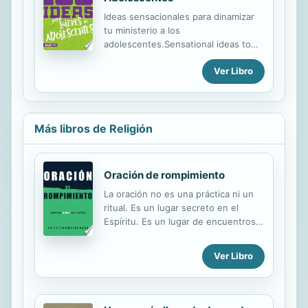
Ideas sensacionales para dinamizar
tu ministerio a los
adolescentes.Sensational ideas to
energize your teens ministry.
Ver Libro
Más libros de Religión
Oración de rompimiento
La oración no es una práctica ni un
ritual. Es un lugar secreto en el
Espíritu. Es un lugar de encuentros
divinos con nuestro Padre celestial,
donde le expresamos nuestro amor y
Ver Libro
entramos en las dimensiones de Su
gloria y poder. Allí es donde
recibimos Su presencia, revelación y
guía para la vida; es donde somos