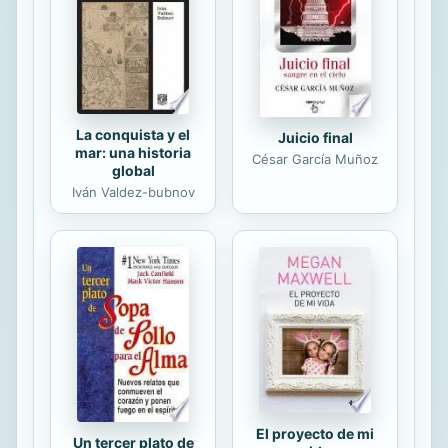
¿los grandes relatos?, y la crisis
profunda en la que ha entrado, como
denuncian lo más penetrantes
críticos de...
La conquista y el
Juicio final
mar: una historia
César García Muñoz
global
Iván Valdez-bubnov
El proyecto de mi
Un tercer plato de