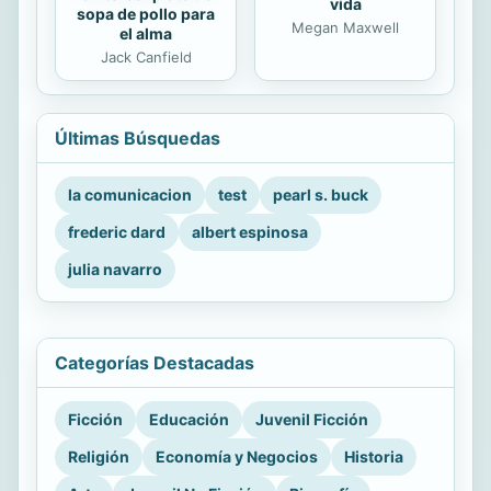
vida
sopa de pollo para
Megan Maxwell
el alma
Jack Canfield
Últimas Búsquedas
la comunicacion
test
pearl s. buck
frederic dard
albert espinosa
julia navarro
Categorías Destacadas
Ficción
Educación
Juvenil Ficción
Religión
Economía y Negocios
Historia