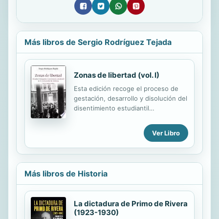
Más libros de Sergio Rodríguez Tejada
Zonas de libertad (vol. I)
Esta edición recoge el proceso de
gestación, desarrollo y disolución del
disentimiento estudiantil
universitario bajo el franquismo y
utiliza como caso de estudio la
Ver Libro
Universitat de València, en
comparación con otras universidades
españolas y con los movimientos
estudiantiles coetáneos de otros
Más libros de Historia
países. Comprendido en dos
volúmenes, el primero recoge la
evolución entre 1939 y 1965 y se
La dictadura de Primo de Rivera
centra en el largo y complejo
(1923-1930)
proceso de enajenación de los