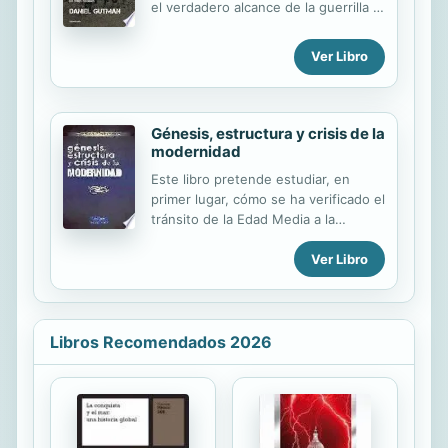
el verdadero alcance de la guerrilla y
de la acción militar. Una historia real
con matices surrealistas,
Ver Libro
desconocida en sus detalles y
narrada espléndidamente.
Génesis, estructura y crisis de la
modernidad
Este libro pretende estudiar, en
primer lugar, cómo se ha verificado el
tránsito de la Edad Media a la
Modernidad y de ésta a la
Ver Libro
Posmodernidad. Atiende, sobre
todo, a las raíces filosóficas de este
movimiento porque, a la larga, son
las ideas las que transforman las
sociedades. Con ello no se niega el
Libros Recomendados 2026
valor de los factores económicos,
raciales, políticos, etc. Al mismo
tiempo, el libro estudia las grandes
construcciones ideológicas de la
Modernidad, lo que se ha llamado