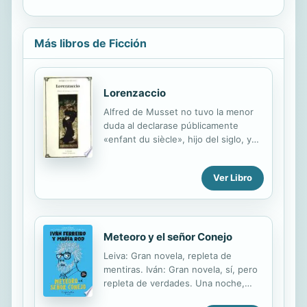
Más libros de Ficción
Lorenzaccio
Alfred de Musset no tuvo la menor
duda al declarase públicamente
«enfant du siècle», hijo del siglo, y
sentirse por ello mismo aquejado de
esa extraña y casi inefable dolencia,
Ver Libro
conocida como «mal du siècle», que
presenta como síntomas, y como
efectos, la melancolía, el pesimismo,
la insatisfacción vital, la añoranza de
tiempos perdidos y el deseo de una
Meteoro y el señor Conejo
ilimitada pero imprecisa libertad.
Leiva: Gran novela, repleta de
Lorenzaccio es, como su romántico
mentiras. Iván: Gran novela, sí, pero
creador literario, un hombre que se
repleta de verdades. Una noche,
siente ufano de su innata condición
hace varios años, Iván le sugirió a su
de aristócrata. Sin embargo, no es