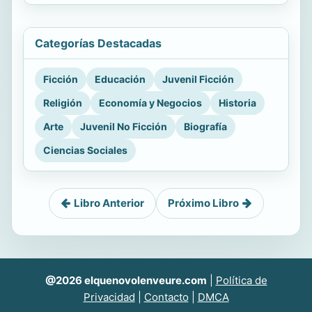
Categorías Destacadas
Ficción
Educación
Juvenil Ficción
Religión
Economía y Negocios
Historia
Arte
Juvenil No Ficción
Biografía
Ciencias Sociales
Libro Anterior
Próximo Libro
@2026 elquenovolenveure.com
|
Política de
Privacidad
|
Contacto
|
DMCA