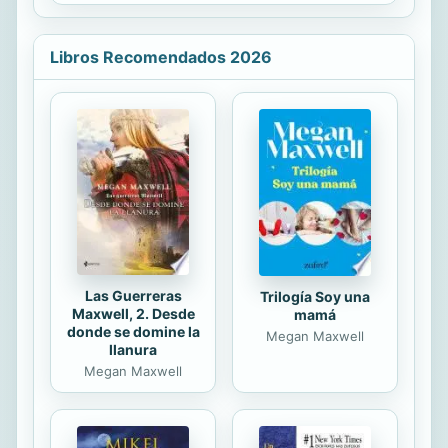
ser una buena madre. Laurel jamás
diferentes; que acompañen los
había esperado que...
acentos de las aves y las fuentes. Y
en la métrica destreza (no sin divino
Libros Recomendados 2026
misterio) encareced la belleza de la
gran Naturaleza, heredera del
imperio. (fragmento)
Las Guerreras
Trilogía Soy una
Maxwell, 2. Desde
mamá
donde se domine la
Megan Maxwell
llanura
Megan Maxwell