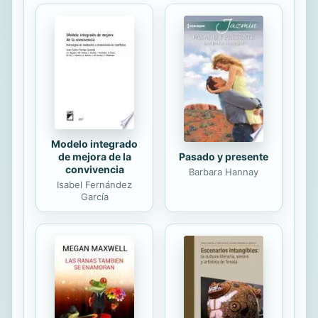
aborda cuestiones tan complejas
como la paradójica coexistencia de la
unicidad y la multiplicidad de las
cosas, que el maestro vuelve
sencillas y asequibles con sus
sagaces comentarios, no exentos de
humor. Sus respuestas a las
preguntas que le hacen...
Modelo integrado
de mejora de la
Pasado y presente
convivencia
Barbara Hannay
Isabel Fernández
García