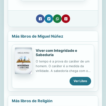
Más libros de Miguel Núñez
Viver com Integridade e
Sabeduria
O tempo é a prova do caráter de um
homem. O caráter é a medida da
virilidade. A sabedoria chega com os
anos... Essas frases podem soar
muito repetidas, porém contêm
Ver Libro
grandes verdades. A integridade e a
sabedoria são essenciais para a vida
de um cristão. Neste livro, o Dr.
Núñez nos conduz à Escritura,
Más libros de Religión
resgata esses valores e nos guia de