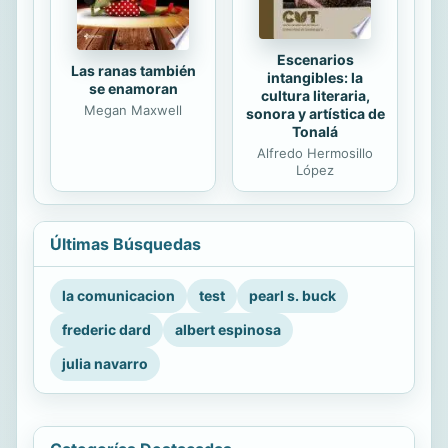
Escenarios
Las ranas también
intangibles: la
se enamoran
cultura literaria,
Megan Maxwell
sonora y artística de
Tonalá
Alfredo Hermosillo
López
Últimas Búsquedas
la comunicacion
test
pearl s. buck
frederic dard
albert espinosa
julia navarro