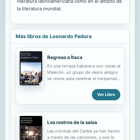
literatura latinoamericana como en el ámbito de
la literatura mundial.
Más libros de Leonardo Padura
Regreso a Ítaca
En una terraza habanera con vistas al
Malecón, un grupo de viejos amigos
se reúne para celebrar el inesperado
regreso de Amadeo, exiliado en
España durante dieciséis años. Lo
Ver Libro
que empieza siendo una velada
festiva en la que se recuerdan entre
risas historias y melodías de su
juventud, se convierte, a medida que
Los rostros de la salsa
avanza la noche, en un encuentro
catártico hasta el estremecimiento.
Las crónicas del Caribe se han hecho
Como si la Historia les hubiera
a través de las canciones, y eso lo