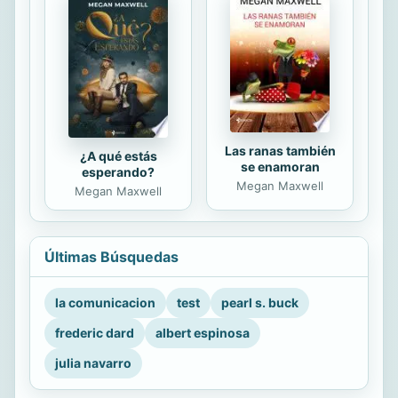
Las ranas también
¿A qué estás
se enamoran
esperando?
Megan Maxwell
Megan Maxwell
Últimas Búsquedas
la comunicacion
test
pearl s. buck
frederic dard
albert espinosa
julia navarro