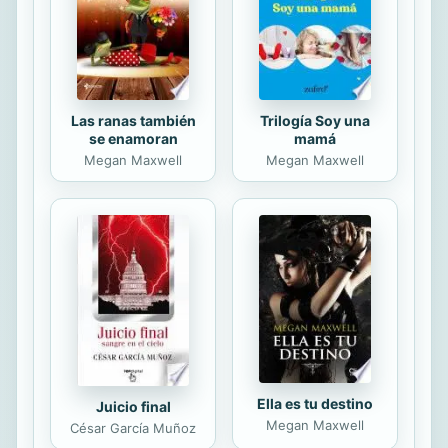
transportada de Asthaluss a Muriath,
donde aparece ante Kishur, un dárico
que querrá protegerla...
Las ranas también
Trilogía Soy una
se enamoran
mamá
Megan Maxwell
Megan Maxwell
Ella es tu destino
Juicio final
Megan Maxwell
César García Muñoz