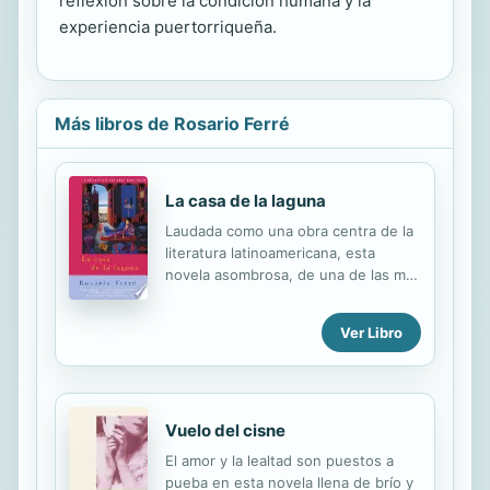
reflexión sobre la condición humana y la
experiencia puertorriqueña.
Más libros de Rosario Ferré
La casa de la laguna
Laudada como una obra centra de la
literatura latinoamericana, esta
novela asombrosa, de una de las más
prominentes mujeres de letras de
Puerto Rico, es a la vez una
Ver Libro
rebosante saga multigeneracional y
una historia mágica de la isla. En una
hermosa mansión con vista a la
laguna de Alamares, Isabel Montfort
está escribiendo la crónica de su
Vuelo del cisne
familia. Es un relato de aventura e
El amor y la lealtad son puestos a
intriga, de inmigrantes españoles y
pueba en esta novela llena de brío y