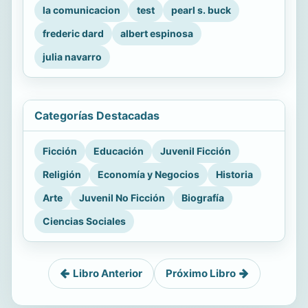
la comunicacion
test
pearl s. buck
frederic dard
albert espinosa
julia navarro
Categorías Destacadas
Ficción
Educación
Juvenil Ficción
Religión
Economía y Negocios
Historia
Arte
Juvenil No Ficción
Biografía
Ciencias Sociales
Libro Anterior
Próximo Libro