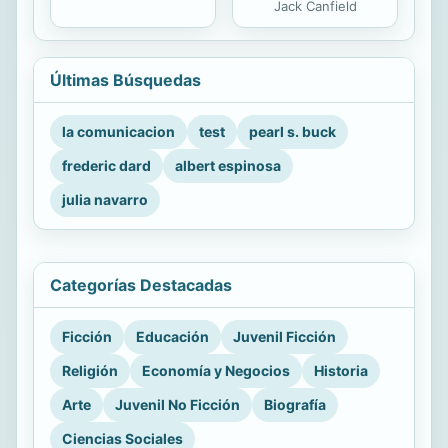
Jack Canfield
Últimas Búsquedas
la comunicacion
test
pearl s. buck
frederic dard
albert espinosa
julia navarro
Categorías Destacadas
Ficción
Educación
Juvenil Ficción
Religión
Economía y Negocios
Historia
Arte
Juvenil No Ficción
Biografía
Ciencias Sociales