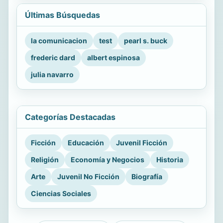
Últimas Búsquedas
la comunicacion
test
pearl s. buck
frederic dard
albert espinosa
julia navarro
Categorías Destacadas
Ficción
Educación
Juvenil Ficción
Religión
Economía y Negocios
Historia
Arte
Juvenil No Ficción
Biografía
Ciencias Sociales