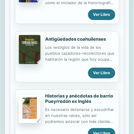
como el iniciador de la historiografía
amistad...
valenciana moderna y pone de
Ver Libro
manifiesto su aprecio por la
Universidad de Valencia al engrosar
con su legado los fondos de la
biblioteca universitaria. Con él se
inició un movimiento historiográfico
Antigüedades coahuilenses
de carácter científico sobre temas
Los vestigios de la vida de los
valencianos sustentados en estudios
pueblos cazadores–recolectores que
documentales y arqueológicos, una
habitaron la región que hoy ocupa
dedicación personal que plasmó en
Coahuila, resultan parte invaluable
la ordenación de varios archivos.
del patrimonio cultural de la entidad.
Ver Libro
En el libro Antigüedades
coahuilenses, Rufino Rodríguez
Garza recopila más de 35 crónicas de
viaje y descubrimientos que abonan
Historias y anécdotas de barrio
Pueyrredón ex Inglés
en este tema. A través de
innumerables recorridos de
Es necesario detenerse y escudriñar
exploración, a lo largo de más de
en nuestras raíces, sólo así
cuatro décadas, el autor ha
podremos avizorar con más claridad
contribuido como pocos al
lo que vendrá. La gran historia es el
descubrimiento y difusión de gran
Ver Libro
conjunto de las pequeñas, de las