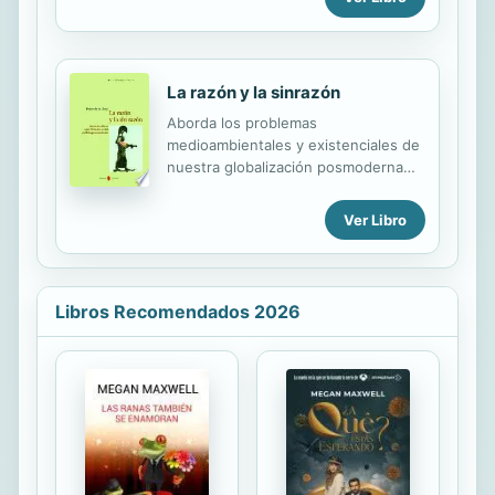
cantidad de parajes de considerable
familiares, de las barriales. Este libro,
interés arqueológico, paleontológico
muestra un excelente trabajo
e histórico existentes en el...
investigativo del autor, que ha
buscando en toda la geografía de
La razón y la sinrazón
barrio Pueyrredón (ex Inglés),
Aborda los problemas
hombres y mujeres, archivos
medioambientales y existenciales de
desteñidos y todos los datos que
nuestra globalización posmoderna
fueran útiles para narrar un tiempo
bajo el prisma de la antigua escuela
que pasó. El libro es de fácil
filosófica cínica. A partir de la
entendimiento, especial para
Ver Libro
definición del cinismo por Sloterdijk
alumnos de todos los niveles y, por
como "la filosofía para los tiempos de
supuesto, para todos aquellos que
crisis", el autor utiliza la figura y las
quieren desenterrar...
armas del cinismo antiguo (humor,
Libros Recomendados 2026
sátira y burla) para desenmascarar la
hipócrita estructura de la sociedad
contemporánea que nutre su
opulencia de la explotación de la
naturaleza y del individuo.