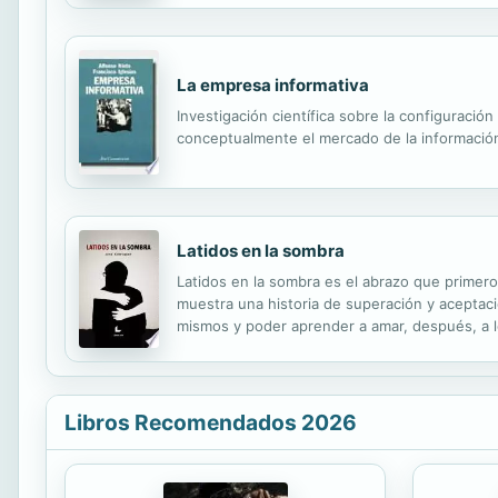
colombiano; un periodo caracterizado por un 
La empresa informativa
Investigación científica sobre la configuraci
conceptualmente el mercado de la informació
Latidos en la sombra
Latidos en la sombra es el abrazo que primer
muestra una historia de superación y acepta
mismos y poder aprender a amar, después, a lo
esas sensaciones y sentimientos que, al fin y
Libros Recomendados 2026