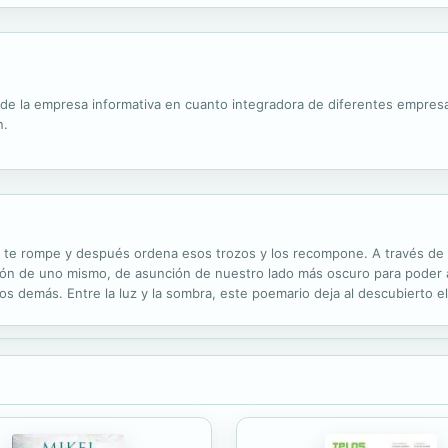
fenómeno muy complejo que tiene profundas raíces en las...
ón de la empresa informativa en cuanto integradora de diferentes empre
n.
o te rompe y después ordena esos trozos y los recompone. A través de
ción de uno mismo, de asunción de nuestro lado más oscuro para poder
s demás. Entre la luz y la sombra, este poemario deja al descubierto e
 al cabo, compartimos.