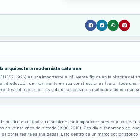
la arquitectura modernista catalana.
í (1852-1926) es una importante e influyente figura en la historia del 
 y la introducción de movimiento en sus construcciones fueron toda una i
entos sobre el arte: “los colores usados en arquitectura tienen que ser i
s fotográficos y arquitectónicos que le permiten revelar ...
o político en el teatro colombiano contemporáneo presenta una lectura cr
ana en veinte años de historia (1996-2015). Estudia el fenómeno del au
 las obras teatrales analizadas. Esto dentro de un marco sociohistórico