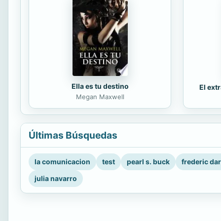
Ella es tu destino
El ext
Megan Maxwell
Últimas Búsquedas
la comunicacion
test
pearl s. buck
frederic da
julia navarro