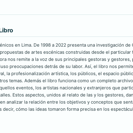
Libro
cénicos en Lima. De 1998 a 2022 presenta una investigación de
 propuestas de artes escénicas construidas desde el particular 
tora nos remite a la voz de sus principales gestoras y gestores
luso preocupaciones detrás de su labor. Así, el libro nos permi
l, la profesionalización artística, los públicos, el espacio público
otros temas. Además el libro funciona como un completo archiv
uellos eventos, los artistas nacionales y extranjeros que parti
talles. Estos aspectos, unidos al relato de las y los gestores, d
ten analizar la relación entre los objetivos y conceptos que sen
 decir, cómo las ideas tomaron forma precisa en los espectácu