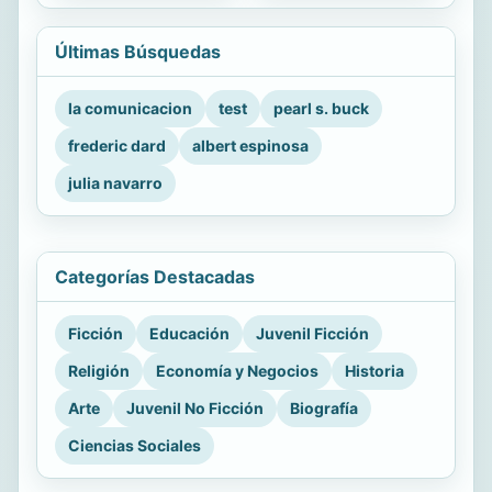
Últimas Búsquedas
la comunicacion
test
pearl s. buck
frederic dard
albert espinosa
julia navarro
Categorías Destacadas
Ficción
Educación
Juvenil Ficción
Religión
Economía y Negocios
Historia
Arte
Juvenil No Ficción
Biografía
Ciencias Sociales