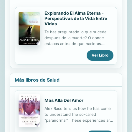
Explorando El Alma Eterna -
Perspectivas de la Vida Entre
Vidas
Te has preguntado lo que sucede
despues de la muerte? O donde
estabas antes de que nacieras.
Hipnosis profunda te abre los
Ver Libro
recuerdos mas sorprendentes del
alma de un mundo espiritual que nos
espera a todos. Sigue el viaje
fascinante de 15 personas quienes
han sido regresados mas alla de una
Más libros de Salud
vida pasada a un entrevidas.
Mas Alla Del Amor
Alex Raco tells us how he has come
to understand the so-called
"paranormal". These experiences are
the tool of communication between