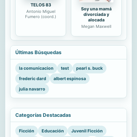
TELOS 83
Soy una mamá
Antonio Miguel
divorciada y
Fumero (coord.)
alocada
Megan Maxwell
Últimas Búsquedas
la comunicacion
test
pearl s. buck
frederic dard
albert espinosa
julia navarro
Categorías Destacadas
Ficción
Educación
Juvenil Ficción