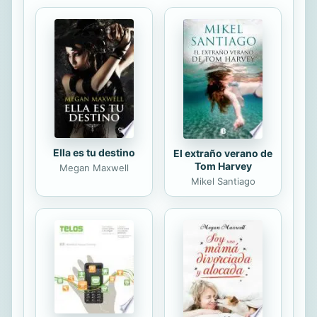
comprensión del cambio climático o
el desembarco de nuevas pandemias
en pleno siglo XXI. Durante la
Prehistoria vivimos mimetizados con
la fauna y flora salvajes hasta que
llegó la Revolución Industrial y la...
Ella es tu destino
El extraño verano de
Tom Harvey
Megan Maxwell
Mikel Santiago