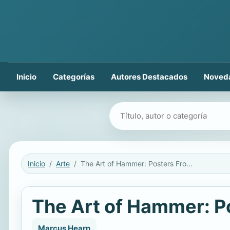
Inicio
Categorías
Autores Destacados
Noved
Buscar libros
Inicio
Arte
The Art of Hammer: Posters From the Archive of Hammer Films
The Art of Hammer: P
Marcus Hearn