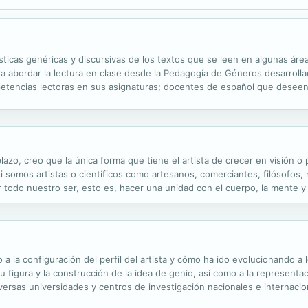
ísticas genéricas y discursivas de los textos que se leen en algunas área
ra abordar la lectura en clase desde la Pedagogía de Géneros desarroll
petencias lectoras en sus asignaturas; docentes de español que deseen 
sí como investigadores en el área de lingüística aplicada,...
lazo, creo que la única forma que tiene el artista de crecer en visión o
si somos artistas o científicos como artesanos, comerciantes, filósofo
r todo nuestro ser, esto es, hacer una unidad con el cuerpo, la mente y
tado unitario si trabajamos con el corazón; con lo que nuestro trabajo
 la configuración del perfil del artista y cómo ha ido evolucionando a lo
u figura y la construcción de la idea de genio, así como a la represent
ersas universidades y centros de investigación nacionales e internacio
icado a El artista, mito y realidad, organizado por el grupo de...