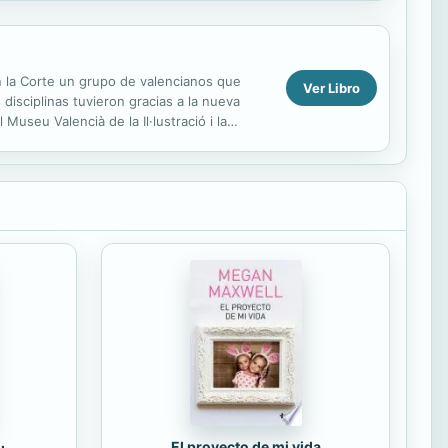
n la Corte un grupo de valencianos que
Ver Libro
 disciplinas tuvieron gracias a la nueva
useu Valencià de la Il·lustració i la
e...
El proyecto de mi vida