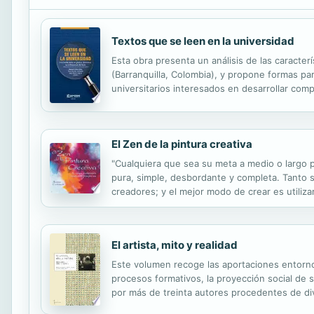
Textos que se leen en la universidad
Esta obra presenta un análisis de las caracter
(Barranquilla, Colombia), y propone formas pa
universitarios interesados en desarrollar com
aplicar una metodología para enseñar lectura, a
El Zen de la pintura creativa
"Cualquiera que sea su meta a medio o largo p
pura, simple, desbordante y completa. Tanto 
creadores; y el mejor modo de crear es utiliza
que alcanzaremosde una manera natural este es
El artista, mito y realidad
Este volumen recoge las aportaciones entorno a
procesos formativos, la proyección social de s
por más de treinta autores procedentes de div
internacional Reflexiones sobre el gusto V, ded