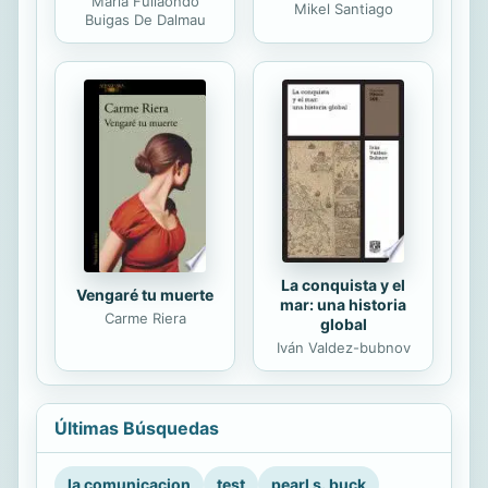
María Fullaondo
Mikel Santiago
Buigas De Dalmau
La conquista y el
Vengaré tu muerte
mar: una historia
Carme Riera
global
Iván Valdez-bubnov
Últimas Búsquedas
la comunicacion
test
pearl s. buck