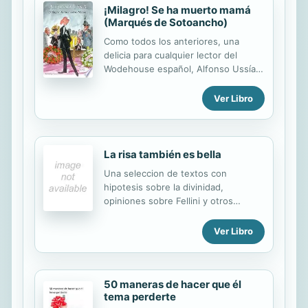
¡Milagro! Se ha muerto mamá
(Marqués de Sotoancho)
Como todos los anteriores, una
delicia para cualquier lector del
Wodehouse español, Alfonso Ussía.
Cuando ya nadie, ni siquiera la madre
naturaleza, esperaba que sucediera,
Ver Libro
sucedió: Cristina Victoria Jimena
Belvís de los Gazules Hendings,
Boisseson y Hendings, marquesa
viuda de Sotoancho, abandona el
La risa también es bella
mundo de los vivos. Mamá la palma.
Una seleccion de textos con
Un acontecimiento de semejante
hipotesis sobre la divinidad,
calibre hace que tiemblen hasta los
opiniones sobre Fellini y otros
cimientos mismos de La Jaralera, esa
directores de cine, improvisaciones
isla, ese oasis privilegiado de
sobre caballos locos y la historia del
Ver Libro
naturaleza salvaje y antiguas
hombre que hablaba en orden
costumbres donde los Sotoancho
alfabetico.
habitan y gobiernan con justicia
socrática. Ha muerto...
50 maneras de hacer que él
tema perderte