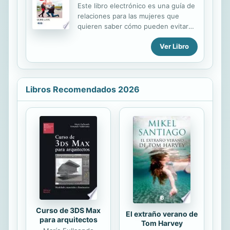
Este libro electrónico es una guía de
relaciones para las mujeres que
quieren saber cómo pueden evitar
que sus hombres las abandonen. Ver
Ver Libro
para creer. Este asombroso libro
electrónico ayudará a cualquier dama
en una relación a probar diferentes
tácticas para hacer que su hombre
tema perderla. Cualquier relación
Libros Recomendados 2026
que se rompa pronto necesita ser
reparada a través de la lectura de
este libro electrónico. PUBLISHER:
TEKTIME
Curso de 3DS Max
El extraño verano de
para arquitectos
Tom Harvey