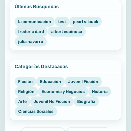
Últimas Búsquedas
la comunicacion
test
pearl s. buck
frederic dard
albert espinosa
julia navarro
Categorías Destacadas
Ficción
Educación
Juvenil Ficción
Religión
Economía y Negocios
Historia
Arte
Juvenil No Ficción
Biografía
Ciencias Sociales