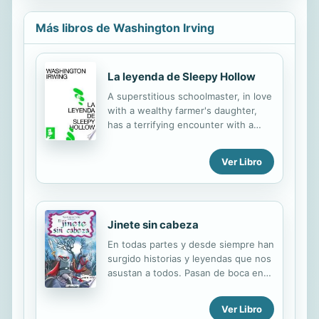
Más libros de Washington Irving
La leyenda de Sleepy Hollow
A superstitious schoolmaster, in love
with a wealthy farmer's daughter,
has a terrifying encounter with a
headless horseman.
Ver Libro
Jinete sin cabeza
En todas partes y desde siempre han
surgido historias y leyendas que nos
asustan a todos. Pasan de boca en
boca y ponen a prueba los nervios
de los más valientes.Así le pasó al
Ver Libro
personaje de nuestra historia,