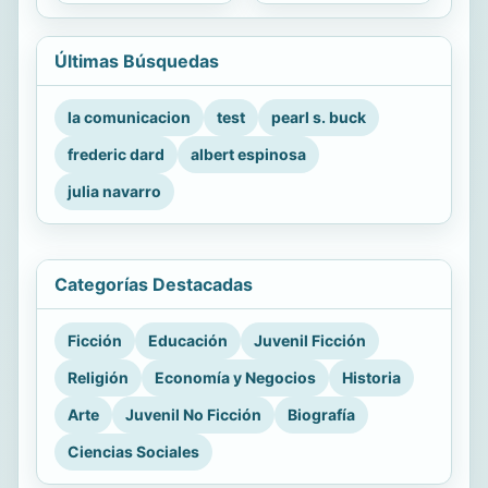
Últimas Búsquedas
la comunicacion
test
pearl s. buck
frederic dard
albert espinosa
julia navarro
Categorías Destacadas
Ficción
Educación
Juvenil Ficción
Religión
Economía y Negocios
Historia
Arte
Juvenil No Ficción
Biografía
Ciencias Sociales