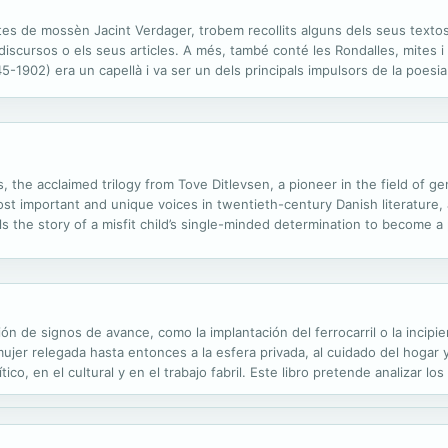
s de mossèn Jacint Verdager, trobem recollits alguns dels seus textos 
 discursos o els seus articles. A més, també conté les Rondalles, mites i 
5-1902) era un capellà i va ser un dels principals impulsors de la poesi
 estudis eclesiàstics. L'any 1965 va participar en els seus...
 the acclaimed trilogy from Tove Ditlevsen, a pioneer in the field of g
ost important and unique voices in twentieth-century Danish literature
 the story of a misfit child’s single-minded determination to become a
ependency picks up the story as the narrator embarks on the first of h
ación de signos de avance, como la implantación del ferrocarril o la incipi
 mujer relegada hasta entonces a la esfera privada, al cuidado del hogar y
tico, en el cultural y en el trabajo fabril. Este libro pretende analizar l
stóricos, económicos, sociales, políticos,...