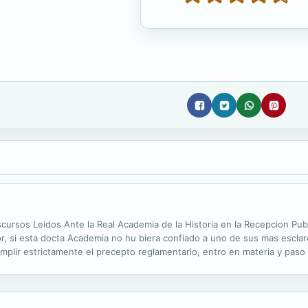
iscursos Leidos Ante la Real Academia de la Historia en la Recepcion Pub
or, si esta docta Academia no hu biera confiado a uno de sus mas esclare
cumplir estrictamente el precepto reglamentario, entro en materia y pas
erminando, pri mero, las deficiencias de nuestra Historia; apuntando, des