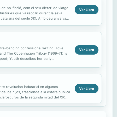
de no-ficció, com el seu dietari de viatge
Ver Libro
històries que va recollir durant la seva
a catalana del segle XIX. Amb deu anys va
enre-bending confessional writing. Tove
Ver Libro
, and The Copenhagen Trilogy (1969–71) is
 poet; Youth describes her early
er four...
ente revolución industrial en algunos
Ver Libro
 de los hijos, trasciende a la esfera pública
os claroscuros de la segunda mitad del XIX