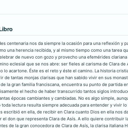
Libro
es centenaria nos da siempre la ocasión para una reflexión y pa
o una herencia recibida, y al mismo tiempo como una tarea que
celebrar de nuevo con gozo y provecho una efemérides clariana
ino eclesial que se nos abre: ser fieles al carisma de Clara de 
o lo acartone. Éste es el reto y éste el camino. La historia cris
rrir de tantas monjas clarisas que han sabido vivir en sus mona
de la gran familia franciscana, encuentra su punto de partida e
cisamente el hecho de haber transcurrido tantos siglos introduc
tantas épocas cambiantes y cambiadas. No es algo simple, aunq
 toda lectura resulta siempre adecuada para entender y vivir lo
s escribió en ella, de recibir en Clara cuanto Dios en ella nos
 el don que representa Clara de Asís. A ello quiere contribuir 
tes de la gran conocedora de Clara de Asís, la clarisa italiana