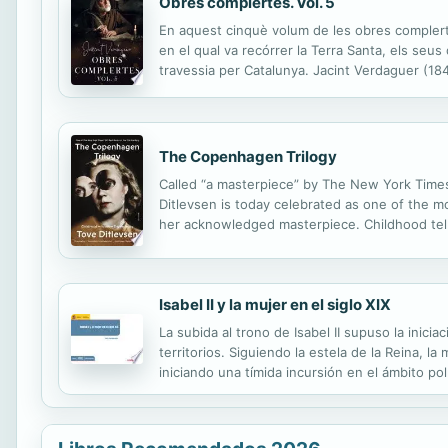
Obres complertes. Vol. 5
En aquest cinquè volum de les obres complerte
en el qual va recórrer la Terra Santa, els seus
travessia per Catalunya. Jacint Verdaguer (184
ingressar en un seminari, on va cursar els seus
The Copenhagen Trilogy
Called “a masterpiece” by The New York Times,
Ditlevsen is today celebrated as one of the m
her acknowledged masterpiece. Childhood tells
experiences of sex, work, and independence. D
Isabel II y la mujer en el siglo XIX
La subida al trono de Isabel II supuso la inici
territorios. Siguiendo la estela de la Reina, la
iniciando una tímida incursión en el ámbito polí
así, el acercamiento a los diversos aspectos hi