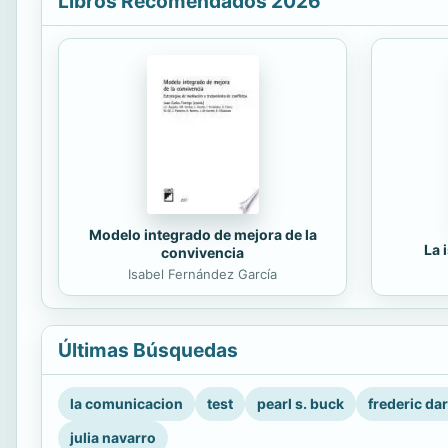
Libros Recomendados 2026
Modelo integrado de mejora de la
La 
convivencia
Isabel Fernández García
Últimas Búsquedas
la comunicacion
test
pearl s. buck
frederic da
julia navarro