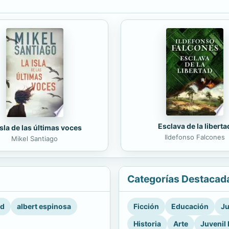
Esclava de la liberta
isla de las últimas voces
Ildefonso Falcones
Mikel Santiago
Categorías Destacad
rd
albert espinosa
Ficción
Educación
Ju
Historia
Arte
Juvenil 