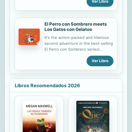
Ver Libro
An unusual book where everything
gets mixed up, where letters do the
illustrating, and ideas are drawn by
words.
El Perro con Sombrero meets
Los Gatos con Gelatos
It's the action-packed and hilarious
second adventure in the best-selling
El Perro con Sombrero series!
Written in both English and Spanish,
Ver Libro
the El Perro con Sombrero series has
been one of the most popular
bilingual picture books in the world
since the first book's release in
2015. We are excited for Pepe to
Libros Recomendados 2026
continue his adventures and to
share our love of bilingual reading
and education. In this story, Pepe
discovers that his owner, little Lucia,
forgot her homework assignment
and races against the clock to bring
it to her at school before the bell
rings. However, a gang of