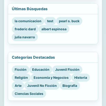
Últimas Búsquedas
la comunicacion
test
pearl s. buck
frederic dard
albert espinosa
julia navarro
Categorías Destacadas
Ficción
Educación
Juvenil Ficción
Religión
Economía y Negocios
Historia
Arte
Juvenil No Ficción
Biografía
Ciencias Sociales