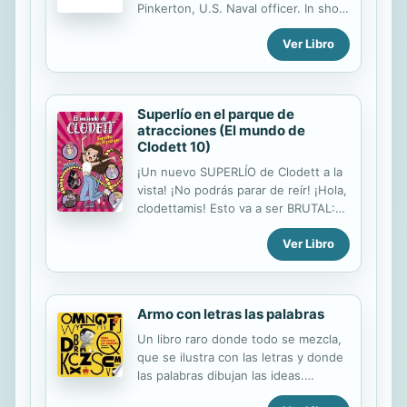
Pinkerton, U.S. Naval officer. In short
time, they got married, but he back
Ver Libro
to USA. She promised waiting for
him. A few years ago, he return to
Japan with a new wife, and he
discover that he has a daughter. He
Superlío en el parque de
decided to take her and back to
atracciones (El mundo de
EEUU.
Clodett 10)
¡Un nuevo SUPERLÍO de Clodett a la
vista! ¡No podrás parar de reír! ¡Hola,
clodettamis! Esto va a ser BRUTAL:
¡nos vamos al PARQUE DE
Ver Libro
ATRACCIONES! Van a venir todas mis
AMIGAS, ¡incluso H va a estar allí! Es
la oportunidad PERFECTA para
quedarme a solas con él. Pero nada
Armo con letras las palabras
sale como yo había PLANEADO y
hemos terminado ENCERRADAS en
Un libro raro donde todo se mezcla,
una sala muy MISTERIOSA. ¿Cómo
que se ilustra con las letras y donde
vamos a SALIR de aquí? Lo habéis
las palabras dibujan las ideas.
adivinado: ¡SUPERLÍO A LA VISTA!
––––––––––––––––––––––––––––––––––––––––––