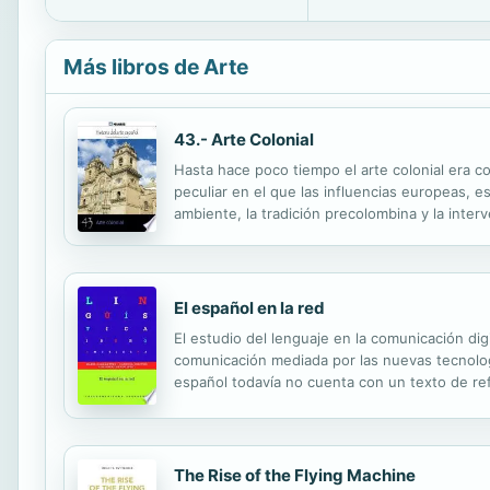
Más libros de Arte
43.- Arte Colonial
Hasta hace poco tiempo el arte colonial era c
peculiar en el que las influencias europeas, 
ambiente, la tradición precolombina y la inter
gótico, el renacimiento, el barroco y el neoclas
El español en la red
El estudio del lenguaje en la comunicación dig
comunicación mediada por las nuevas tecnolog
español todavía no cuenta con un texto de ref
fenómeno de una manera integral a través de 
The Rise of the Flying Machine