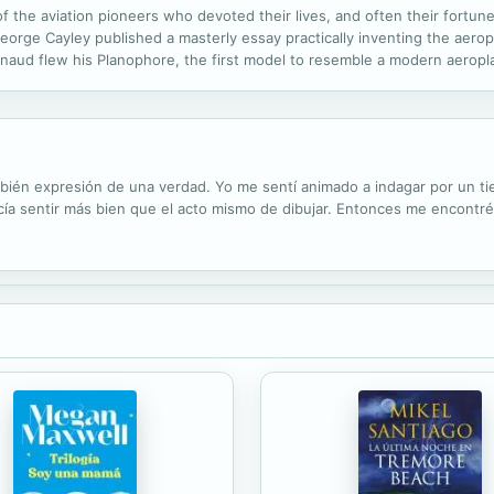
of the aviation pioneers who devoted their lives, and often their fortune
orge Cayley published a masterly essay practically inventing the aeropla
aud flew his Planophore, the first model to resemble a modern aeropl
ng machine built by Clément Ader, in 1889, was the Eole. Powered by a ste
bién expresión de una verdad. Yo me sentí animado a indagar por un ti
cía sentir más bien que el acto mismo de dibujar. Entonces me encontr