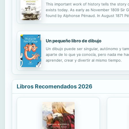
This important work of history tells the story 
exists today. As early as November 1809 Sir Ge
found by Alphonse Pénaud. In August 1871 Pén
inherent longitudinal stability. The first flyi
Un pequeño libro de dibujo
Un dibujo puede ser singular, autónomo y tam
aparte de lo que ya conocía, pero nada me ha
aprender, crear y divertir al mismo tiempo.
Libros Recomendados 2026