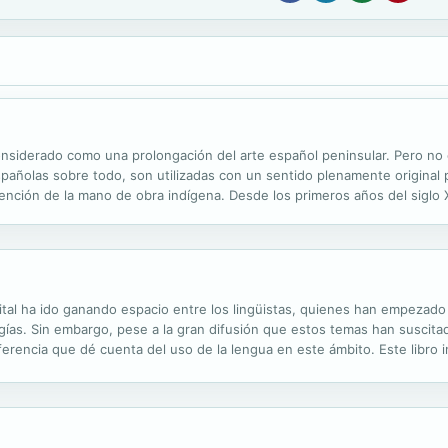
onsiderado como una prolongación del arte español peninsular. Pero no e
españolas sobre todo, son utilizadas con un sentido plenamente original
vención de la mano de obra indígena. Desde los primeros años del siglo X
icismo vivirán en los territorios americanos un desarrollo paralelo al...
ital ha ido ganando espacio entre los lingüistas, quienes han empezado a
ías. Sin embargo, pese a la gran difusión que estos temas han suscitad
erencia que dé cuenta del uso de la lengua en este ámbito. Este libro i
tres secciones: la primera, coordinada por Mabel Giammatteo, se ocupa