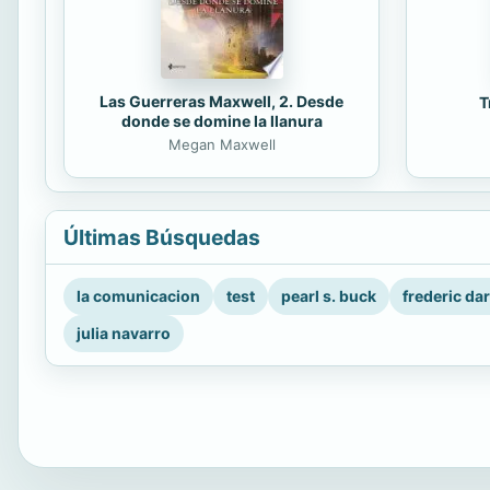
Las Guerreras Maxwell, 2. Desde
T
donde se domine la llanura
Megan Maxwell
Últimas Búsquedas
la comunicacion
test
pearl s. buck
frederic da
julia navarro