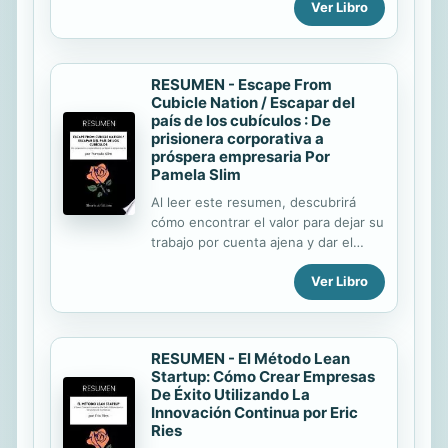
Ver Libro
una de las claves de la felicidad.
También aprenderá : cómo limitar su
dependencia de Internet y de los
teléfonos inteligentes ; cómo estar
RESUMEN - Escape From
menos estresado cómo desarrollar
Cubicle Nation / Escapar del
su capacidad de control y su
país de los cubículos : De
creatividad cómo ser más productivo;
prisionera corporativa a
cómo redescubrir lo que es esencial
próspera empresaria Por
en su vida. El autor ha
Pamela Slim
experimentado un verdadero frenesí
Al leer este resumen, descubrirá
durante su vida profesional,
cómo encontrar el valor para dejar su
especialmente cuando era periodista
trabajo por cuenta ajena y dar el
y estaba inmerso en la inmediatez de
paso hacia el mundo de la iniciativa
los medios...
Ver Libro
empresarial. También aprenderá : a
deshacerse de los miedos
irracionales que le impiden dejar su
trabajo; a asimilar los reflejos
RESUMEN - El Método Lean
adecuados antes de poner en
Startup: Cómo Crear Empresas
marcha su empresa; la importancia
De Éxito Utilizando La
de la red; cómo construir una marca
Innovación Continua por Eric
que funcione cómo poner en
Ries
práctica su plan de negocio y