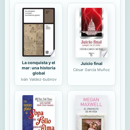
observar sus procesos internos y
entender así qué quería decirle ese
síntoma o malestar. Desde entonces,
la medicina ha sufrido un enorme
progreso tecnológico, pero ¿no es la
salud lo mismo para nosotros que
para los hombres ...
La conquista y el
Juicio final
mar: una historia
César García Muñoz
global
Iván Valdez-bubnov