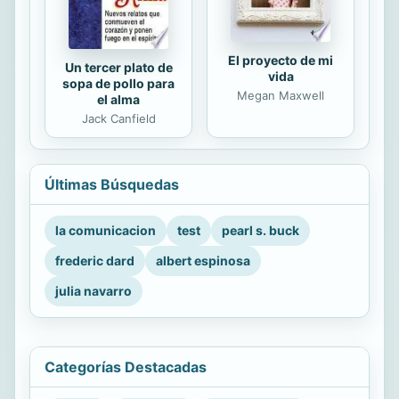
El proyecto de mi
Un tercer plato de
vida
sopa de pollo para
Megan Maxwell
el alma
Jack Canfield
Últimas Búsquedas
la comunicacion
test
pearl s. buck
frederic dard
albert espinosa
julia navarro
Categorías Destacadas