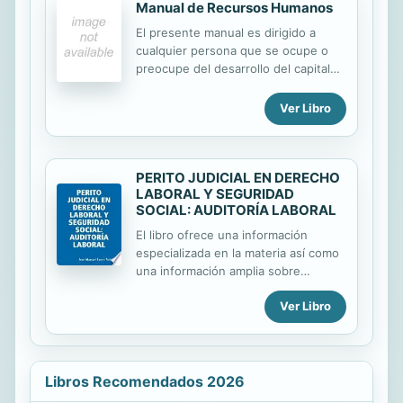
Manual de Recursos Humanos
decisiones tanto en el Ámbito
público como en el privado, esto no
El presente manual es dirigido a
se traduce necesariamente en un
cualquier persona que se ocupe o
reconocimiento de la relevancia de
preocupe del desarrollo del capital
las instituciones responsables de la
humano (factor humano o recursos
producción estadística. Este estudio,
humanos) dentro de las
Ver Libro
en el contexto del rol de las oficinas
organizaciones, en la consultoría, en
nacionales de estadística en el...
la formación de y para profesionales
y en el estudio e investigación en
PERITO JUDICIAL EN DERECHO
ámbitos organizativos.
LABORAL Y SEGURIDAD
SOCIAL: AUDITORÍA LABORAL
El libro ofrece una información
especializada en la materia así como
una información amplia sobre
derecho del trabajo.
Ver Libro
Libros Recomendados 2026