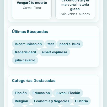
La conquista y el
Vengaré tu muerte
mar: una historia
Carme Riera
global
Iván Valdez-bubnov
Últimas Búsquedas
la comunicacion
test
pearl s. buck
frederic dard
albert espinosa
julia navarro
Categorías Destacadas
Ficción
Educación
Juvenil Ficción
Religión
Economía y Negocios
Historia