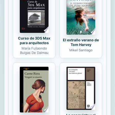
aventuras y entrañables personajes,
sus amoríos, crímenes, traiciones y
heroicidades. También una historia...
Curso de 3DS Max
El extraño verano de
para arquitectos
Tom Harvey
María Fullaondo
Mikel Santiago
Buigas De Dalmau