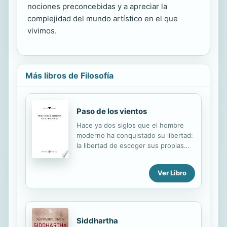
nociones preconcebidas y a apreciar la
complejidad del mundo artístico en el que
vivimos.
Más libros de Filosofía
Paso de los vientos
Hace ya dos siglos que el hombre
moderno ha conquistado su libertad:
la libertad de escoger sus propias
normas y de conocer el mundo sin
preocuparse demasiado por aquello
Ver Libro
que dijeron los antiguos. Pero acaso
no habra que pagar un precio por
esta libertad? Y si el hombre
moderno quiere conservarla, acaso
no debera renunciar a ciertos valores
Siddhartha
comunes, a la vida en sociedad, a su