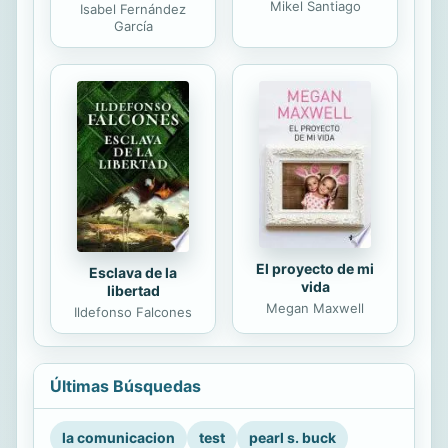
Mikel Santiago
Isabel Fernández
García
El proyecto de mi
Esclava de la
vida
libertad
Megan Maxwell
Ildefonso Falcones
Últimas Búsquedas
la comunicacion
test
pearl s. buck