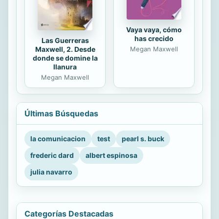
Vaya vaya, cómo
has crecido
Las Guerreras
Maxwell, 2. Desde
Megan Maxwell
donde se domine la
llanura
Megan Maxwell
Últimas Búsquedas
la comunicacion
test
pearl s. buck
frederic dard
albert espinosa
julia navarro
Categorías Destacadas