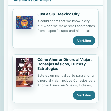
Más libros de Viajes
Just a Sip - Mexico City
It could seem that we know a city,
but when we make small approaches
from a specific spot and historical
anecdotes, a new world gets
Ver Libro
opened for us. To look at the city
through a lock is to discover that the
landscape that we thought we knew
is unfolded in greater depth.
Cómo Ahorrar Dinero al Viajar:
Consejos Básicos, Trucos y
Estrategias
Este es un manual corto para ahorrar
dinero al viajar. Incluye Consejos para
Ahorrar Dinero en Vuelos, Hoteles,
Renta de Automóvil y Más. Viajar
Ver Libro
puede ser muy costo. Muchas
personas desean conocer el mundo,
pero unas vacaciones no siempre se
ajustan al presupuesto. En este libro,