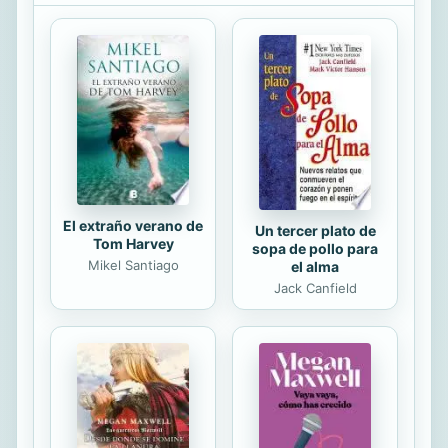
por las luces de alguna ciudad. Así
que me propuse remediarlo. Me
compré una furgo adaptada como
vivienda y me lancé a recorrer el
interior de España. Durante ochenta
días visité pueblos, castillos, parques
naturales y yacimientos
arqueológicos, hablé con...
El extraño verano de
Un tercer plato de
Tom Harvey
sopa de pollo para
Mikel Santiago
el alma
Jack Canfield