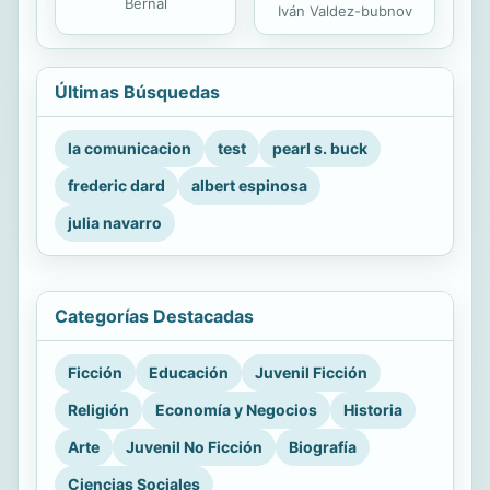
Bernal
Iván Valdez-bubnov
Últimas Búsquedas
la comunicacion
test
pearl s. buck
frederic dard
albert espinosa
julia navarro
Categorías Destacadas
Ficción
Educación
Juvenil Ficción
Religión
Economía y Negocios
Historia
Arte
Juvenil No Ficción
Biografía
Ciencias Sociales