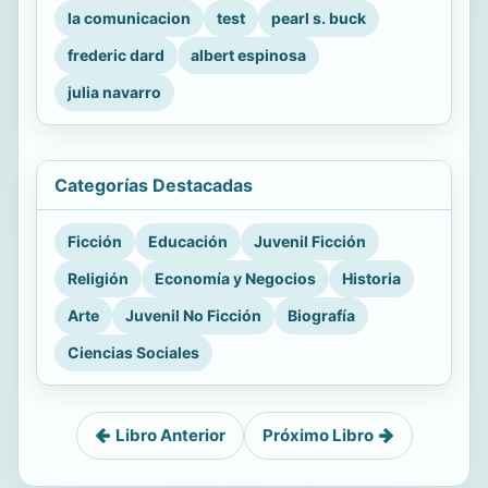
la comunicacion
test
pearl s. buck
frederic dard
albert espinosa
julia navarro
Categorías Destacadas
Ficción
Educación
Juvenil Ficción
Religión
Economía y Negocios
Historia
Arte
Juvenil No Ficción
Biografía
Ciencias Sociales
Libro Anterior
Próximo Libro